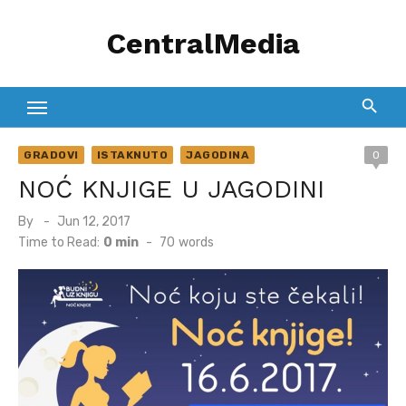
Skip
CentralMedia
to
content
GRADOVI
ISTAKNUTO
JAGODINA
0
NOĆ KNJIGE U JAGODINI
Posted
By
Jun 12, 2017
on
Time to Read:
0 min
-
70
words