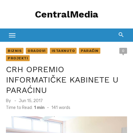
Skip
CentralMedia
to
content
BIZNIS
GRADOVI
ISTAKNUTO
PARAĆIN
0
PROJEKTI
CRH OPREMIO
INFORMATIČKE KABINETE U
PARAĆINU
Posted
By
Jun 15, 2017
on
Time to Read:
1 min
-
141
words