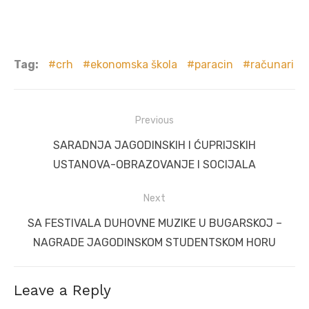
Tag:
crh
ekonomska škola
paracin
računari
Post
Previous
navigation
Previous
SARADNJA JAGODINSKIH I ĆUPRIJSKIH
post:
USTANOVA-OBRAZOVANJE I SOCIJALA
Next
Next
SA FESTIVALA DUHOVNE MUZIKE U BUGARSKOJ –
post:
NAGRADE JAGODINSKOM STUDENTSKOM HORU
Leave a Reply