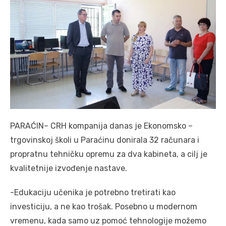
PARAĆIN– CRH kompanija danas je Ekonomsko –
trgovinskoj školi u Paraćinu donirala 32 računara i
propratnu tehničku opremu za dva kabineta, a cilj je
kvalitetnije izvođenje nastave.
-Edukaciju učenika je potrebno tretirati kao
investiciju, a ne kao trošak. Posebno u modernom
vremenu, kada samo uz pomoć tehnologije možemo