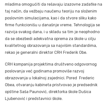
mladima omogućiti da rešavaju izazovne zadatke na
taj način, da vežbaju naučenu teoriju na složenim
poslovnim simulacijama, kao i da stvore sliku kako
firme funkcionišu u današnje vreme. Tehnologija se
razvija svakog dana, i u skladu sa tim je neophodno
da se obezbedi adekvatna oprema za škole u cilju
kvalitetnog obrazovanja sa najvišim standardima,
rekao je generalni direktor CRH Frederik Obe.
CRH kompanija projektima društveno odgovornog
poslovanja već godinama promoviše razvoj
obrazovanja u lokalnoj zajednici. Pored Frederic
Obea, otvaranju kabineta pristvovao je predsednik
opštine Saša Paunović, direktorka škole Dušica
Ljubenović i predstavnici škole.