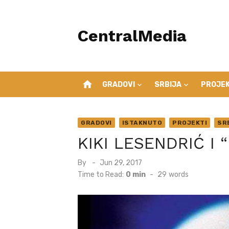
Skip
to
CentralMedia
content
home
GRADOVI
SRBIJA
PROJEK
GRADOVI
ISTAKNUTO
PROJEKTI
SR
KIKI LESENDRIĆ I 
Posted
By
Jun 29, 2017
on
Time to Read:
0 min
-
29
words