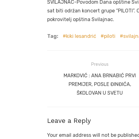
SVILAJNAC-Povodom Dana opštine Svila
sat biti održan koncert grupe “PILOTI”. 
pokrovitelj opština Svilajnac.
Tag:
kiki lesandrić
piloti
svilaj
Post
Previous
navigation
Previous
MARKOVIĆ : ANA BRNABIĆ PRVI
post:
PREMIJER, POSLE ĐINĐIĆA,
ŠKOLOVAN U SVETU
Leave a Reply
Your email address will not be publishe