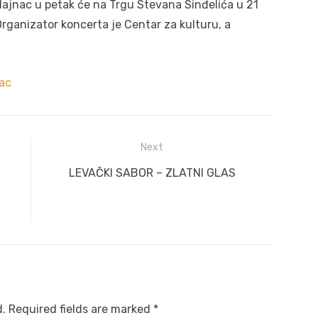
jnac u petak će na Trgu Stevana Sinđelića u 21
Organizator koncerta je Centar za kulturu, a
nac
Next
Next
LEVAČKI SABOR – ZLATNI GLAS
post:
d.
Required fields are marked
*