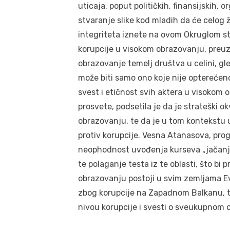
uticaja, poput političkih, finansijskih, 
stvaranje slike kod mladih da će celog 
integriteta iznete na ovom Okruglom sto
korupcije u visokom obrazovanju, preuz
obrazovanje temelj društva u celini, gl
može biti samo ono koje nije opterećeno
svest i etičnost svih aktera u visokom
prosvete, podsetila je da je strateški 
obrazovanju, te da je u tom kontekstu 
protiv korupcije. Vesna Atanasova, pro
neophodnost uvođenja kurseva „jačanje 
te polaganje testa iz te oblasti, što bi 
obrazovanju postoji u svim zemljama Ev
zbog korupcije na Zapadnom Balkanu, t
nivou korupcije i svesti o sveukupnom