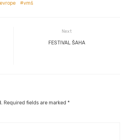
 evrope
vmš
Next
Next
FESTIVAL ŠAHA
post:
d.
Required fields are marked
*