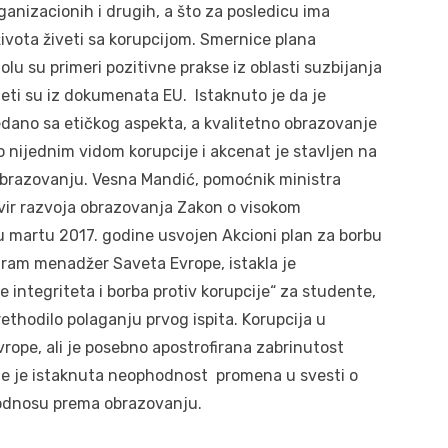
organizacionih i drugih, a što za posledicu ima
života živeti sa korupcijom. Smernice plana
lu su primeri pozitivne prakse iz oblasti suzbijanja
eti su iz dokumenata EU. Istaknuto je da je
edano sa etičkog aspekta, a kvalitetno obrazovanje
 nijednim vidom korupcije i akcenat je stavljen na
 obrazovanju. Vesna Mandić, pomoćnik ministra
okvir razvoja obrazovanja Zakon o visokom
u martu 2017. godine usvojen Akcioni plan za borbu
gram menadžer Saveta Evrope, istakla je
integriteta i borba protiv korupcije“ za studente,
prethodilo polaganju prvog ispita. Korupcija u
rope, ali je posebno apostrofirana zabrinutost
e je istaknuta neophodnost promena u svesti o
 odnosu prema obrazovanju.