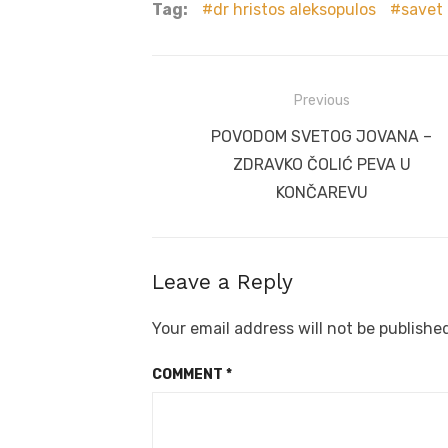
Tag:
dr hristos aleksopulos
savet
Post
Previous
navigation
Previous
POVODOM SVETOG JOVANA –
post:
ZDRAVKO ČOLIĆ PEVA U
KONČAREVU
Leave a Reply
Your email address will not be publishe
COMMENT
*