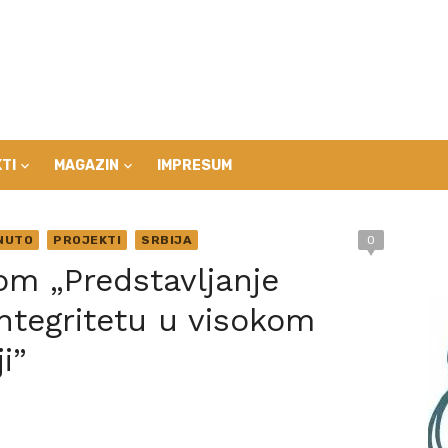
TI
MAGAZIN
IMPRESUM
NUTO
PROJEKTI
SRBIJA
0
om „Predstavljanje
integritetu u visokom
i”