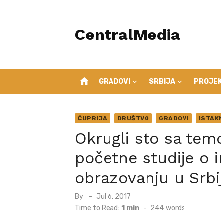
Skip
to
CentralMedia
content
home
GRADOVI
SRBIJA
PROJEK
ĆUPRIJA
DRUŠTVO
GRADOVI
ISTAK
Okrugli sto sa tem
početne studije o 
obrazovanju u Srbij
Posted
By
Jul 6, 2017
on
Time to Read:
1 min
-
244
words