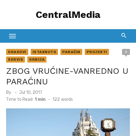
Skip
CentralMedia
to
content
GRADOVI
ISTAKNUTO
PARAĆIN
PROJEKTI
0
SERVIS
SRBIJA
ZBOG VRUĆINE-VANREDNO U
PARAĆINU
Posted
By
Jul 10, 2017
on
Time to Read:
1 min
-
122
words