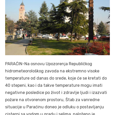
PARAĆIN-Na osnovu Upozorenja Republičkog
hidrometeorološkog zavoda na ekstremno visoke
temperature od danas do srede, koje će se kretati do
40 stepeni, kao i da takve temperature mogu imati
negativne posledice po život i zdravlje ljudi i izazvati
požare na otvorenom prostoru, Štab za vanredne
situacije u Paraćinu doneo je odluku o postavljanju
cisterni sa vodom u gradu i selima, naloženo je