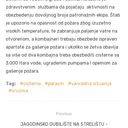
zdravstvenim službama da pojačaju aktivnosti na
obezbeđenju dovoljnog broja patronažnih ekipa. Štab
je upozorio na opasnost od požara zbog izuzetno
visokih temperature, te zabranjuje paljenje vatre na
otvorenom, a kombajneri trebaju obezbede ispraven
apartate za gašenje požara i ukoliko se žetva obavlja
sa više od dva kombajna treba obezbediti cisterne sa
3.000 itara vode, ugrađenim pumpama I opemom za
gašenje požara.
Tag:
cisterne
paracin
vanredna situacija
vrućina
Post
Previous
navigation
Previous
JAGODINSKO GUBILIŠTE NA STRELIŠTU -