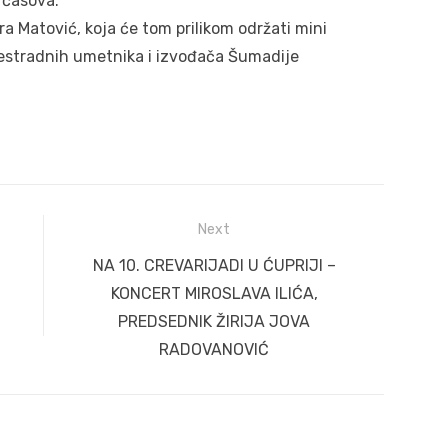
 časova.
ra Matović, koja će tom prilikom održati mini
 estradnih umetnika i izvođača Šumadije
Next
Next
NA 10. CREVARIJADI U ĆUPRIJI –
post:
KONCERT MIROSLAVA ILIĆA,
PREDSEDNIK ŽIRIJA JOVA
RADOVANOVIĆ