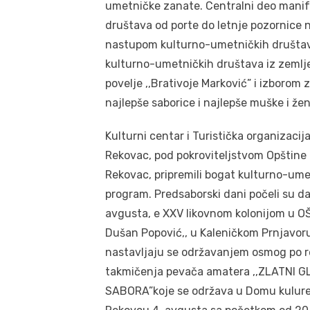
umetničke zanate. Centralni deo manife
društava od porte do letnje pozornice n
nastupom kulturno-umetničkih društava
kulturno-umetničkih društava iz zemlje
povelje ,,Brativoje Marković” i izborom 
najlepše saborice i najlepše muške i ž
Kulturni centar i Turistička organizacij
Rekovac, pod pokroviteljstvom Opštine
Rekovac, pripremili bogat kulturno-ume
program. Predsaborski dani počeli su da
avgusta, e XXV likovnom kolonijom u OŠ 
Dušan Popović,, u Kaleničkom Prnjavoru
nastavljaju se održavanjem osmog po 
takmičenja pevača amatera ,,ZLATNI G
SABORA”koje se održava u Domu kulure