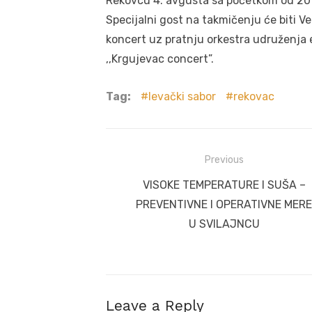
Rekovcu 4. avgusta sa početkom od 20
Specijalni gost na takmičenju će biti Ve
koncert uz pratnju orkestra udruženja
,,Krgujevac concert”.
Tag:
levački sabor
rekovac
Post
Previous
navigation
Previous
VISOKE TEMPERATURE I SUŠA –
post:
PREVENTIVNE I OPERATIVNE MERE
U SVILAJNCU
Leave a Reply