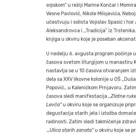
srpskom” u režiji Marine Končar i Momi
Vesne Pavlović, Nikole Milojevića, Nebo
učestvuju i solista Vojislav Spasić i hor
Aleksandrovca i ,,Tradicija” iz Trstenika
knjiga u okviru koje je poseban akcenat
U nedelju 6. avgusta program počinje u
časova svetom liturgijom u manastiru K
nastavlja se u 10 časova otvaranjem iz
dela sa XXV likovne kolonije u OŠ ,,Duš
Popović,, u Kalenićkom Prnjavoru. Zatim
časova sledi manifestacija
,,Zlatne ruk
Levča”
u okviru koje se organizuje prip
degustacija starih jela i izložba domać
radinosti. Zatim sledi takmičenje zdravi
,,Ulica starih zanata”
u okviru koje se p