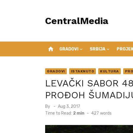
Skip
to
CentralMedia
content
home
GRADOVI
SRBIJA
PROJEK
GRADOVI
ISTAKNUTO
KULTURA
PRO
LEVAČKI SABOR 48
PROĐOH ŠUMADIJ
Posted
By
Aug 3, 2017
on
Time to Read:
2 min
-
427
words