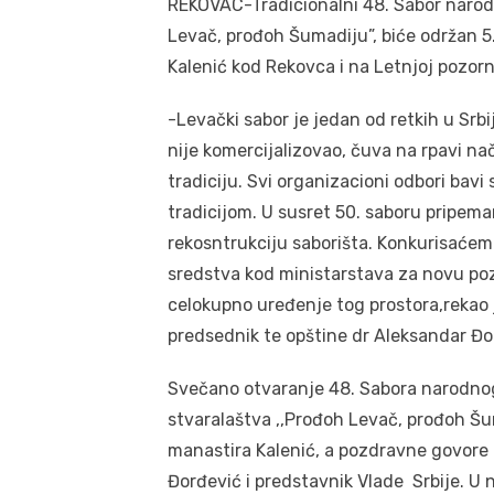
REKOVAC-Tradicionalni 48. Sabor narod
Levač, prođoh Šumadiju”, biće održan 5
Kalenić kod Rekovca i na Letnjoj pozorni
-Levački sabor je jedan od retkih u Srbij
nije komercijalizovao, čuva na rpavi na
tradiciju. Svi organizacioni odbori bavi 
tradicijom. U susret 50. saboru pripem
rekosntrukciju saborišta. Konkurisaćem
sredstva kod ministarstava za novu poz
celokupno uređenje tog prostora,rekao 
predsednik te opštine dr Aleksandar Đo
Svečano otvaranje 48. Sabora narodno
stvaralaštva ,,Prođoh Levač, prođoh Šu
manastira Kalenić, a pozdravne govore
Đorđević i predstavnik Vlade Srbije. U