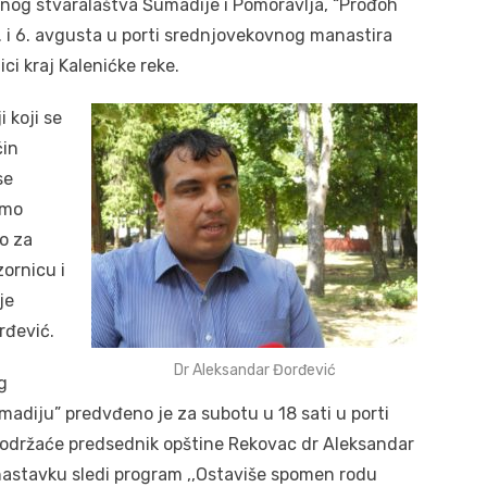
nog stvaralaštva Šumadije i Pomoravlja, “Prođoh
. i 6. avgusta u porti srednjovekovnog manastira
ci kraj Kalenićke reke.
i koji se
čin
se
amo
o za
ornicu i
je
rđević.
Dr Aleksandar Đorđević
g
madiju” predvđeno je za subotu u 18 sati u porti
 održaće predsednik opštine Rekovac dr Aleksandar
 nastavku sledi program ,,Ostaviše spomen rodu