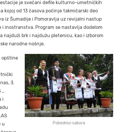
stacije je svečani defile kulturno-umetničkih
a kojoj od 13 časova počinje takmičarski deo
 iz Šumadije i Pomoravlja uz revijalni nastup
 i inostranstva. Program se nastavlja dodelom
za najduži brk i najdužu pletenicu, kao i izborom
enske narodne nošnje.
a opštine
tnički
nas, 3.
,,
 i
redu
LAS
Pobednici sabora
 u