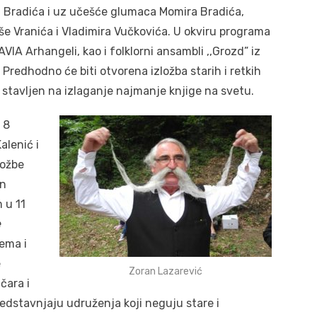
ra Bradića i uz učešće glumaca Momira Bradića,
jše Vranića i Vladimira Vučkovića. U okviru programa
 AVIA Arhangeli, kao i folklorni ansambli ,,Grozd” iz
. Predhodno će biti otvorena izložba starih i retkih
 stavljen na izlaganje najmanje knjige na svetu.
 8
alenić i
ložbe
an
 u 11
e
rema i
e
Zoran Lazarević
čara i
redstavnjaju udruženja koji neguju stare i