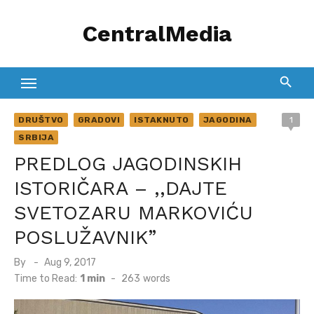
Skip
CentralMedia
to
content
DRUŠTVO
GRADOVI
ISTAKNUTO
JAGODINA
1
SRBIJA
PREDLOG JAGODINSKIH
ISTORIČARA – ,,DAJTE
SVETOZARU MARKOVIĆU
POSLUŽAVNIK”
Posted
By
Aug 9, 2017
on
Time to Read:
1 min
-
263
words