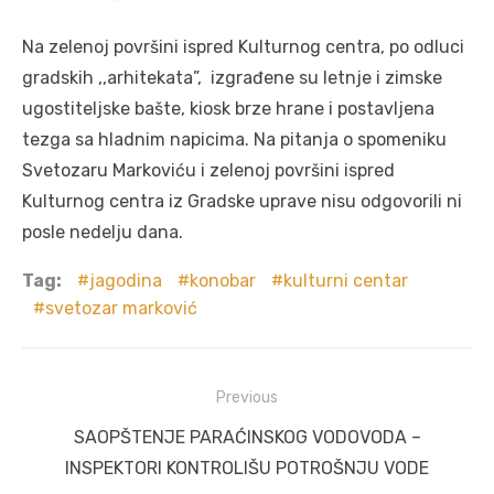
Na zelenoj površini ispred Kulturnog centra, po odluci
gradskih ,,arhitekata”, izgrađene su letnje i zimske
ugostiteljske bašte, kiosk brze hrane i postavljena
tezga sa hladnim napicima. Na pitanja o spomeniku
Svetozaru Markoviću i zelenoj površini ispred
Kulturnog centra iz Gradske uprave nisu odgovorili ni
posle nedelju dana.
Tag:
jagodina
konobar
kulturni centar
svetozar marković
Post
Previous
navigation
Previous
SAOPŠTENJE PARAĆINSKOG VODOVODA –
post:
INSPEKTORI KONTROLIŠU POTROŠNJU VODE