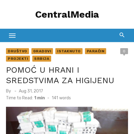
Skip
CentralMedia
to
content
DRUŠTVO
GRADOVI
ISTAKNUTO
PARAĆIN
0
PROJEKTI
SRBIJA
POMOĆ U HRANI I
SREDSTVIMA ZA HIGIJENU
Posted
By
Aug 31, 2017
on
Time to Read:
1 min
-
141
words