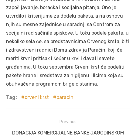
zapošljavanje, boračka i socijalna pitanja. Ono je
utvrdilo i kriterijume za dodelu paketa, a na osnovu
njih su mesne zajednice u saradnji sa Centrom za
socijalni rad sačinile spiskove. U toku podele paketa, u
nekoliko sela će, sa predstavnicima Crvenog krsta, biti
i zdravstveni radnici Doma zdravlja Paraćin, koji će
meriti krvni pritisak i šećer u krvi i davati savete
građanima. U toku septembra Crveni krst će podeliti
pakete hrane i sredstava za higijenu i licima koja su
obuhvaćena programom brige o starima.
Tag:
crveni krst
paracin
Post
Previous
navigation
Previous
DONACIJA KOMERCIJALNE BANKE JAGODINSKOM