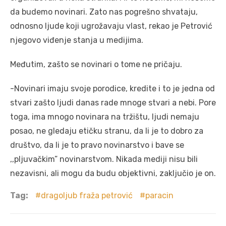
da budemo novinari. Zato nas pogrešno shvataju,
odnosno ljude koji ugrožavaju vlast, rekao je Petrović
njegovo viđenje stanja u medijima.
Međutim, zašto se novinari o tome ne pričaju.
-Novinari imaju svoje porodice, kredite i to je jedna od
stvari zašto ljudi danas rade mnoge stvari a nebi. Pore
toga, ima mnogo novinara na tržištu, ljudi nemaju
posao, ne gledaju etičku stranu, da li je to dobro za
društvo, da li je to pravo novinarstvo i bave se
,,pljuvačkim” novinarstvom. Nikada mediji nisu bili
nezavisni, ali mogu da budu objektivni, zaključio je on.
Tag:
dragoljub fraža petrović
paracin