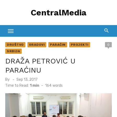
Skip
CentralMedia
to
content
DRUŠTVO
GRADOVI
PARAĆIN
PROJEKTI
0
SRBIJA
DRAŽA PETROVIĆ U
PARAĆINU
Posted
By
Sep 13, 2017
on
Time to Read:
1 min
-
164
words