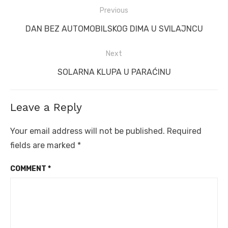
Post
Previous
navigation
Previous
DAN BEZ AUTOMOBILSKOG DIMA U SVILAJNCU
post:
Next
Next
SOLARNA KLUPA U PARAĆINU
post:
Leave a Reply
Your email address will not be published.
Required
fields are marked
*
COMMENT
*