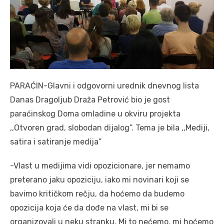
PARAĆIN-Glavni i odgovorni urednik dnevnog lista
Danas Dragoljub Draža Petrović bio je gost
paraćinskog Doma omladine u okviru projekta
,,Otvoren grad, slobodan dijalog”. Tema je bila ,,Mediji,
satira i satiranje medija”
-Vlast u medijima vidi opozicionare, jer nemamo
preterano jaku opoziciju, iako mi novinari koji se
bavimo kritičkom rečju, da hoćemo da budemo
opozicija koja će da dođe na vlast, mi bi se
organizovali u neku stranku. Mi to nećemo, mi hoćemo