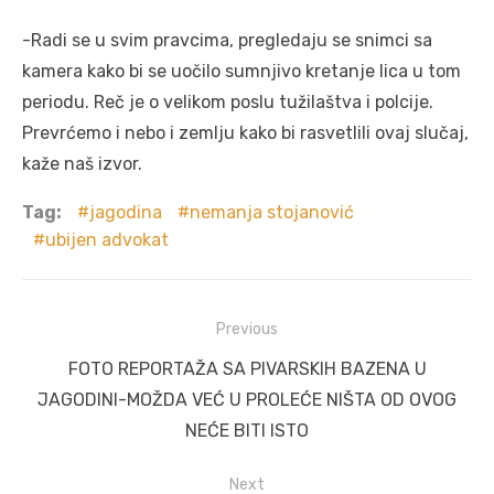
-Radi se u svim pravcima, pregledaju se snimci sa
kamera kako bi se uočilo sumnjivo kretanje lica u tom
periodu. Reč je o velikom poslu tužilaštva i polcije.
Prevrćemo i nebo i zemlju kako bi rasvetlili ovaj slučaj,
kaže naš izvor.
Tag:
jagodina
nemanja stojanović
ubijen advokat
Post
Previous
navigation
Previous
FOTO REPORTAŽA SA PIVARSKIH BAZENA U
post:
JAGODINI-MOŽDA VEĆ U PROLEĆE NIŠTA OD OVOG
NEĆE BITI ISTO
Next