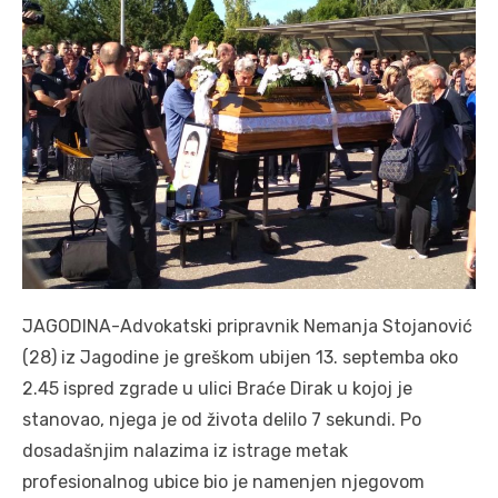
JAGODINA-Advokatski pripravnik Nemanja Stojanović
(28) iz Jagodine je greškom ubijen 13. septemba oko
2.45 ispred zgrade u ulici Braće Dirak u kojoj je
stanovao, njega je od života delilo 7 sekundi. Po
dosadašnjim nalazima iz istrage metak
profesionalnog ubice bio je namenjen njegovom