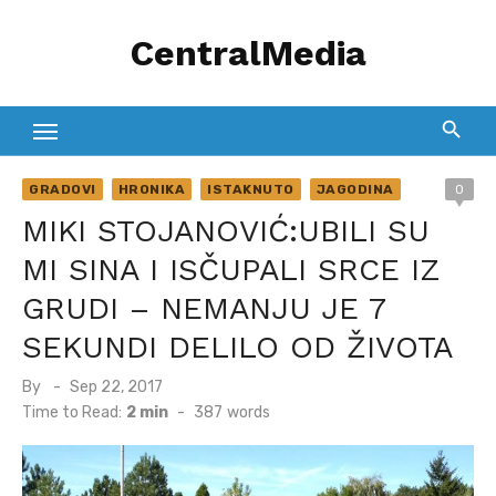
Skip
CentralMedia
to
content
GRADOVI
HRONIKA
ISTAKNUTO
JAGODINA
0
MIKI STOJANOVIĆ:UBILI SU
MI SINA I ISČUPALI SRCE IZ
GRUDI – NEMANJU JE 7
SEKUNDI DELILO OD ŽIVOTA
Posted
By
Sep 22, 2017
on
Time to Read:
2 min
-
387
words