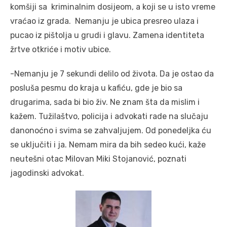
komšiji sa kriminalnim dosijeom, a koji se u isto vreme
vraćao iz grada. Nemanju je ubica presreo ulaza i
pucao iz pištolja u grudi i glavu. Zamena identiteta
žrtve otkriće i motiv ubice.
-Nemanju je 7 sekundi delilo od života. Da je ostao da
posluša pesmu do kraja u kafiću, gde je bio sa
drugarima, sada bi bio živ. Ne znam šta da mislim i
kažem. Tužilaštvo, policija i advokati rade na slučaju
danonoćno i svima se zahvaljujem. Od ponedeljka ću
se uključiti i ja. Nemam mira da bih sedeo kući, kaže
neutešni otac Milovan Miki Stojanović, poznati
jagodinski advokat.