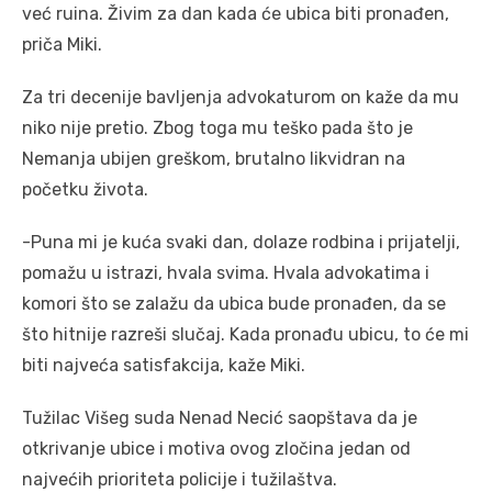
već ruina. Živim za dan kada će ubica biti pronađen,
priča Miki.
Za tri decenije bavljenja advokaturom on kaže da mu
niko nije pretio. Zbog toga mu teško pada što je
Nemanja ubijen greškom, brutalno likvidran na
početku života.
-Puna mi je kuća svaki dan, dolaze rodbina i prijatelji,
pomažu u istrazi, hvala svima. Hvala advokatima i
komori što se zalažu da ubica bude pronađen, da se
što hitnije razreši slučaj. Kada pronađu ubicu, to će mi
biti najveća satisfakcija, kaže Miki.
Tužilac Višeg suda Nenad Necić saopštava da je
otkrivanje ubice i motiva ovog zločina jedan od
najvećih prioriteta policije i tužilaštva.