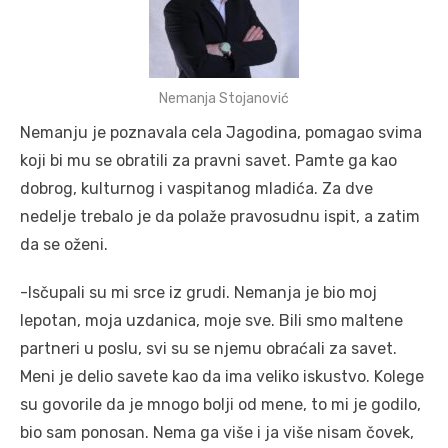
Nemanja Stojanović
Nemanju je poznavala cela Jagodina, pomagao svima
koji bi mu se obratili za pravni savet. Pamte ga kao
dobrog, kulturnog i vaspitanog mladića. Za dve
nedelje trebalo je da polaže pravosudnu ispit, a zatim
da se oženi.
-Isčupali su mi srce iz grudi. Nemanja je bio moj
lepotan, moja uzdanica, moje sve. Bili smo maltene
partneri u poslu, svi su se njemu obraćali za savet.
Meni je delio savete kao da ima veliko iskustvo. Kolege
su govorile da je mnogo bolji od mene, to mi je godilo,
bio sam ponosan. Nema ga više i ja više nisam čovek,