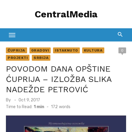
Skip
CentralMedia
to
content
ĆUPRIJA
GRADOVI
ISTAKNUTO
KULTURA
0
PROJEKTI
SRBIJA
POVODOM DANA OPŠTINE
ĆUPRIJA – IZLOŽBA SLIKA
NADEŽDE PETROVIĆ
Posted
By
Oct 9, 2017
on
Time to Read:
1 min
-
172
words