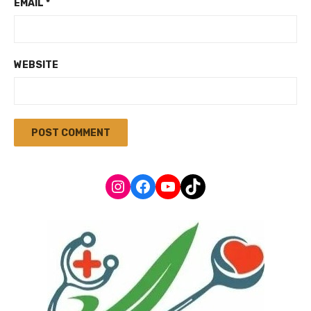
EMAIL
*
WEBSITE
Instagram
Facebook
YouTube
TikTok