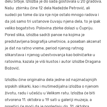
delu Srbije. Izložba je do sada gostovala u 20 gradova.
Našu zbirnku čine 12 dela Nadežde Petrović, ali
sudeći po tome da iza nje nije ostalo mnogo radova i
da još samo tri ustanove čuvaju njena dela, to je ipak
veliko bogatstvo. Polovina zbirke dolazi u Ćupriju.
Pored slika, izložba sadrži panoe na kojima je
predstavljena biografija umetnice, a poseban akcenat
je dat na ratno vreme, period njenog ratnog
slikarstava i njenog učestvovanja kao bolničarke u
ratovima, kazala je viši kustos i autor izložbe Dragana
Božović.
Izložbu čine originalna dela jedne od najznačajnijih
srpskih slikarki, kao i mutimedijalna izložba o njenom
životu, radu i učešću u Velikom ratu. Izložba će biti
otvorena 11. oktobra u 19 sati u galeriji muzeja, a
posetici će moći da je pogledaju do 31. oktobra.