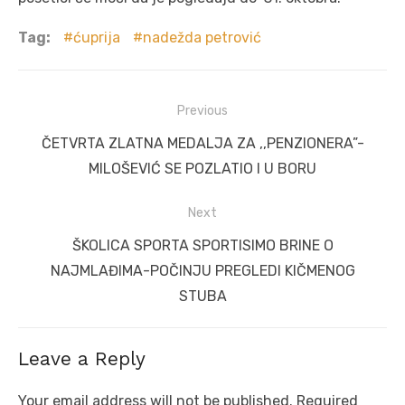
Tag:
ćuprija
nadežda petrović
Post
Previous
navigation
Previous
ČETVRTA ZLATNA MEDALJA ZA ,,PENZIONERA”-
post:
MILOŠEVIĆ SE POZLATIO I U BORU
Next
Next
ŠKOLICA SPORTA SPORTISIMO BRINE O
post:
NAJMLAĐIMA-POČINJU PREGLEDI KIČMENOG
STUBA
Leave a Reply
Your email address will not be published.
Required