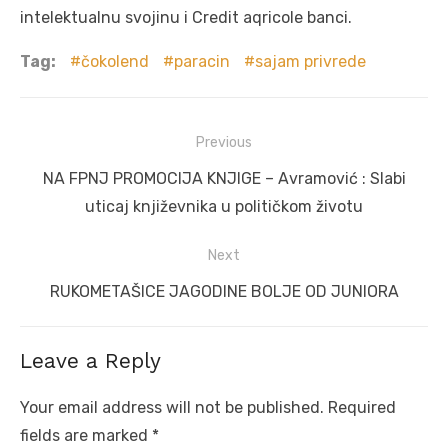
intelektualnu svojinu i Credit aqricole banci.
Tag:
čokolend
paracin
sajam privrede
Post
Previous
navigation
Previous
NA FPNJ PROMOCIJA KNJIGE – Avramović : Slabi
post:
uticaj književnika u političkom životu
Next
Next
RUKOMETAŠICE JAGODINE BOLJE OD JUNIORA
post:
Leave a Reply
Your email address will not be published.
Required
fields are marked
*