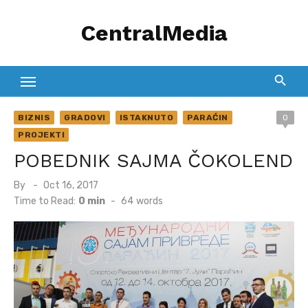
Skip
CentralMedia
to
content
BIZNIS
GRADOVI
ISTAKNUTO
PARAĆIN
0
PROJEKTI
POBEDNIK SAJMA ČOKOLEND
Posted
By
Oct 16, 2017
on
Time to Read:
0 min
-
64
words