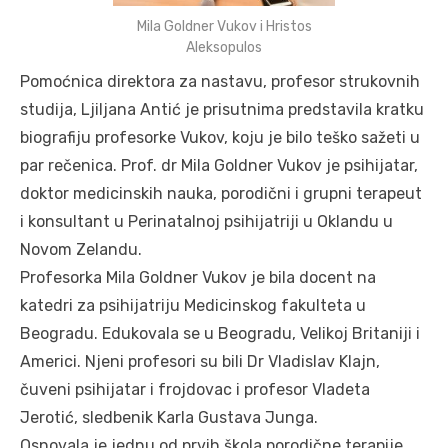
Mila Goldner Vukov i Hristos
Aleksopulos
Pomoćnica direktora za nastavu, profesor strukovnih
studija, Ljiljana Antić je prisutnima predstavila kratku
biografiju profesorke Vukov, koju je bilo teško sažeti u
par rečenica. Prof. dr Mila Goldner Vukov je psihijatar,
doktor medicinskih nauka, porodični i grupni terapeut
i konsultant u Perinatalnoj psihijatriji u Oklandu u
Novom Zelandu.
Profesorka Mila Goldner Vukov je bila docent na
katedri za psihijatriju Medicinskog fakulteta u
Beogradu. Edukovala se u Beogradu, Velikoj Britaniji i
Americi. Njeni profesori su bili Dr Vladislav Klajn,
čuveni psihijatar i frojdovac i profesor Vladeta
Jerotić, sledbenik Karla Gustava Junga.
Osnovala je jednu od prvih škola porodične terapije