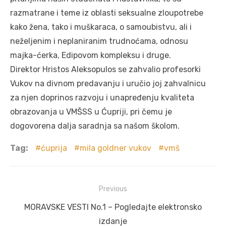
razmatrane i teme iz oblasti seksualne zloupotrebe
kako žena, tako i muškaraca, o samoubistvu, ali i
neželjenim i neplaniranim trudnoćama, odnosu
majka-ćerka, Edipovom kompleksu i druge.
Direktor Hristos Aleksopulos se zahvalio profesorki
Vukov na divnom predavanju i uručio joj zahvalnicu
za njen doprinos razvoju i unapređenju kvaliteta
obrazovanja u VMŠSS u Ćupriji, pri čemu je
dogovorena dalja saradnja sa našom školom.
Tag:
ćuprija
mila goldner vukov
vmš
Post
Previous
navigation
Previous
MORAVSKE VESTI No.1 – Pogledajte elektronsko
post:
izdanje