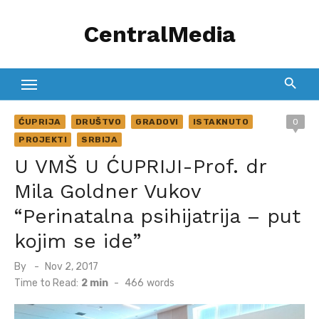
Skip
CentralMedia
to
content
ĆUPRIJA
DRUŠTVO
GRADOVI
ISTAKNUTO
0
PROJEKTI
SRBIJA
U VMŠ U ĆUPRIJI-Prof. dr
Mila Goldner Vukov
“Perinatalna psihijatrija – put
kojim se ide”
Posted
By
Nov 2, 2017
on
Time to Read:
2 min
-
466
words