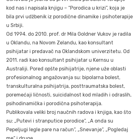
kod nas i napisala knjigu – “Porodica u krizi”, koja je
bila prvi udžbenik iz porodične dinamike i psihoterapije
u Srbiji.
Od 1994. do 2010. prof. dr Mila Goldner Vukov je radila
u Oklandu, na Novom Zelandu, kao konsultant
psihijatar i predavač na Oklandskom univerzitetu. Od
2011. radi kao konsultant psihijatar u Kernsu u
Australiji. Pored opšte psihijatrije, njene uže oblasti
profesionalnog angažovanja su: bipolarna bolest,
transkulturalna psihijatrija, posttraumatska bolest,
poremećaji ličnosti, suicidalnost kod mladih i odraslih,
psihodinamička i porodična psihoterapija.
Publikovala veliki broj naučnih radova i knjiga, kao što
su: „Putevi i stranputice porodice“, „A onda su
Pepeljugi legle pare na račun“, „Snevanje“, „Pogledaj
me“ i druge.