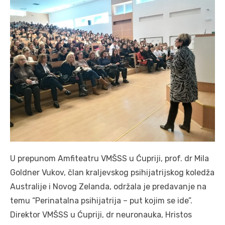
U prepunom Amfiteatru VMŠSS u Ćupriji, prof. dr Mila
Goldner Vukov, član kraljevskog psihijatrijskog koledža
Australije i Novog Zelanda, održala je predavanje na
temu “Perinatalna psihijatrija – put kojim se ide”.
Direktor VMŠSS u Ćupriji, dr neuronauka, Hristos