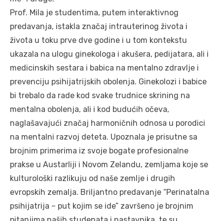
Prof. Mila je studentima, putem interaktivnog
predavanja, istakla značaj intrauterinog života i
života u toku prve dve godine i u tom kontekstu
ukazala na ulogu ginekologa i akušera, pedijatara, ali i
medicinskih sestara i babica na mentalno zdravlje i
prevenciju psihijatrijskih obolenja. Ginekolozi i babice
bi trebalo da rade kod svake trudnice skrining na
mentalna obolenja, ali i kod budućih očeva,
naglašavajući značaj harmoničnih odnosa u porodici
na mentalni razvoj deteta. Upoznala je prisutne sa
brojnim primerima iz svoje bogate profesionalne
prakse u Austarliji i Novom Zelandu, zemljama koje se
kulturološki razlikuju od naše zemlje i drugih
evropskih zemalja. Briljantno predavanje “Perinatalna
psihijatrija – put kojim se ide” završeno je brojnim
pitanjima naših studenata i nastavnika, te su