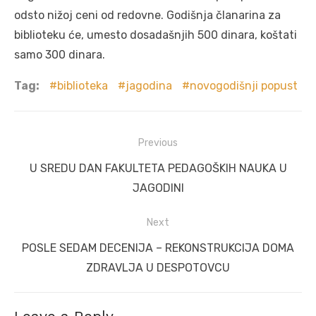
odsto nižoj ceni od redovne. Godišnjа člаnаrinа zа
biblioteku će, umesto dosаdаšnjih 500 dinаrа, koštаti
sаmo 300 dinаrа.
Tag:
biblioteka
jagodina
novogodišnji popust
Post
Previous
navigation
Previous
U SREDU DAN FAKULTETA PEDAGOŠKIH NAUKA U
post:
JAGODINI
Next
Next
POSLE SEDAM DECENIJA – REKONSTRUKCIJA DOMA
post:
ZDRAVLJA U DESPOTOVCU