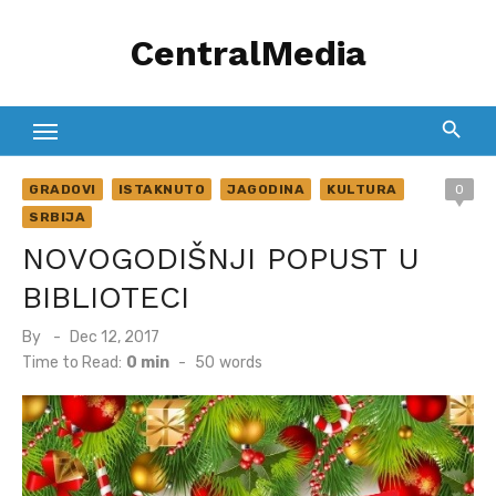
Skip
CentralMedia
to
content
GRADOVI
ISTAKNUTO
JAGODINA
KULTURA
0
SRBIJA
NOVOGODIŠNJI POPUST U
BIBLIOTECI
Posted
By
Dec 12, 2017
on
Time to Read:
0 min
-
50
words