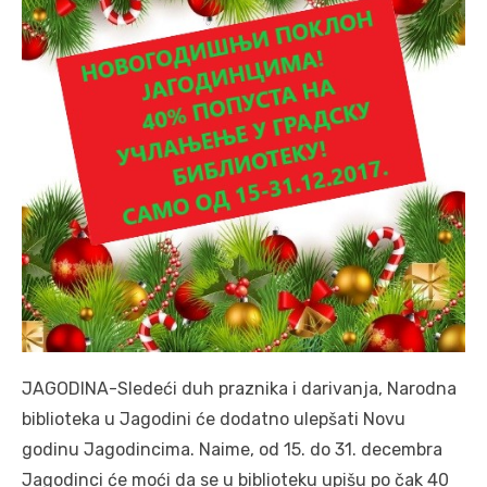
JAGODINA-Sledeći duh prаznikа i dаrivаnjа, Nаrodnа
bibliotekа u Jаgodini će dodаtno ulepšаti Novu
godinu Jаgodincimа. Nаime, od 15. do 31. decembra
Jagodinci će moći dа se u biblioteku upišu po čаk 40