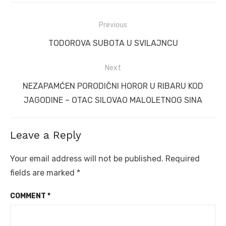
Post
Previous
navigation
Previous
TODOROVA SUBOTA U SVILAJNCU
post:
Next
Next
NEZAPAMĆEN PORODIČNI HOROR U RIBARU KOD
post:
JAGODINE – OTAC SILOVAO MALOLETNOG SINA
Leave a Reply
Your email address will not be published.
Required
fields are marked
*
COMMENT
*