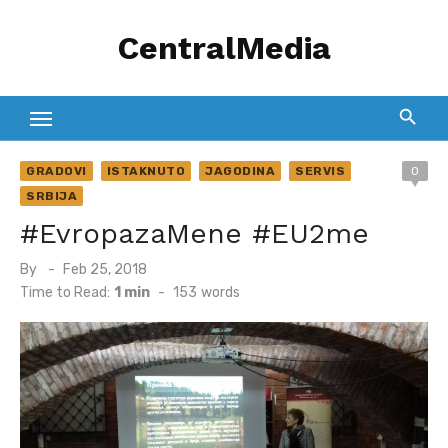
Skip
CentralMedia
to
content
GRADOVI
ISTAKNUTO
JAGODINA
SERVIS
0
SRBIJA
#EvropazaMene #EU2me
Posted
By
Feb 25, 2018
on
Time to Read:
1 min
-
153
words