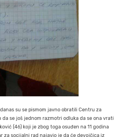
danas su se pismom javno obratili Centru za
 da se još jednom razmotri odluka da se ona vrati
ković (46) koji je zbog toga osuđen na 11 godina
 za socijalni rad najavio je da će devojčica iz