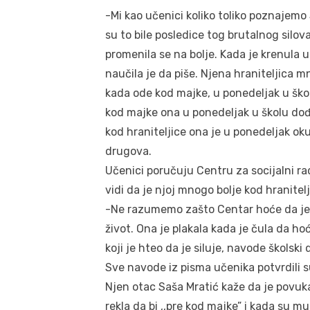
-Mi kao učenici koliko toliko poznajemo 
su to bile posledice tog brutalnog silov
promenila se na bolje. Kada je krenula 
naučila je da piše. Njena hraniteljica 
kada ode kod majke, u ponedeljak u ško
kod majke ona u ponedeljak u školu dođe
kod hraniteljice ona je u ponedeljak oku
drugova.
Učenici poručuju Centru za socijalni rad
vidi da je njoj mnogo bolje kod hranitel
-Ne razumemo zašto Centar hoće da je 
život. Ona je plakala kada je čula da ho
koji je hteo da je siluje, navode školski
Sve navode iz pisma učenika potvrdili 
Njen otac Saša Mratić kaže da je povuk
rekla da bi ,,pre kod majke” i kada su mu