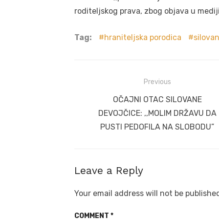
roditeljskog prava, zbog objava u medij
Tag:
hraniteljska porodica
silova
Post
Previous
navigation
Previous
OČAJNI OTAC SILOVANE
post:
DEVOJČICE: ,,MOLIM DRŽAVU DA
PUSTI PEDOFILA NA SLOBODU”
Leave a Reply
Your email address will not be publishe
COMMENT
*