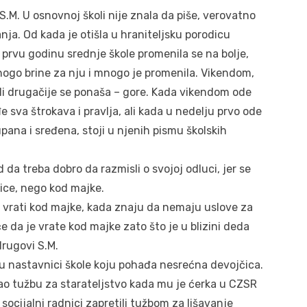
S.M. U osnovnoj školi nije znala da piše, verovatno
anja. Od kada je otišla u hraniteljsku porodicu
u prvu godinu srednje škole promenila se na bolje,
mnogo brine za nju i mnogo je promenila. Vikendom,
li drugačije se ponaša – gore. Kada vikendom ode
 sva štrokava i pravlja, ali kada u nedelju prvo ode
pana i sređena, stoji u njenih pismu školskih
 da treba dobro da razmisli o svojoj odluci, jer se
jice, nego kod majke.
vrati kod majke, kada znaju da nemaju uslove za
će da je vrate kod majke zato što je u blizini deda
 drugovi S.M.
su nastavnici škole koju pohađa nesrećna devojčica.
ao tužbu za starateljstvo kada mu je ćerka u CZSR
 socijalni radnici zapretili tužbom za lišavanje