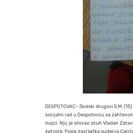
DESPOTOVAC- Školski drugovi S.M. (15) 
socijalni rad u Despotovcu sa zahtevom
majci. Nju je silovao očuh Vladan Zdrav
zatvora. Posle završetka suđenja Centar