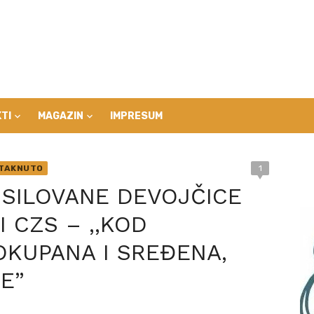
TI
MAGAZIN
IMPRESUM
STAKNUTO
1
 SILOVANE DEVOJČICE
I CZS – ,,KOD
OKUPANA I SREĐENA,
ŠE”