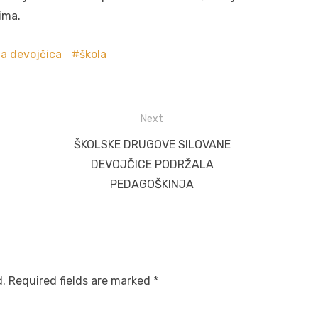
ima.
na devojčica
škola
Next
Next
ŠKOLSKE DRUGOVE SILOVANE
post:
DEVOJČICE PODRŽALA
PEDAGOŠKINJA
d.
Required fields are marked
*