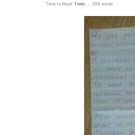
on
Time to Read:
1 min
-
298
words