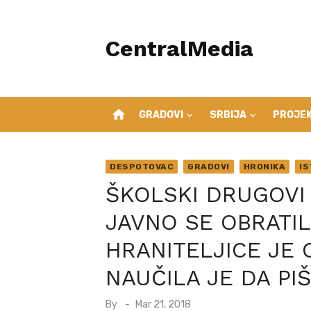
Skip
to
CentralMedia
content
home
GRADOVI
SRBIJA
PROJEK
DESPOTOVAC
GRADOVI
HRONIKA
I
ŠKOLSKI DRUGOVI
JAVNO SE OBRATIL
HRANITELJICE JE 
NAUČILA JE DA PI
Posted
By
Mar 21, 2018