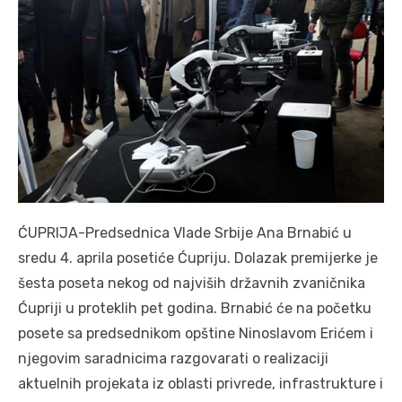
ĆUPRIJA-Predsednica Vlade Srbije Ana Brnabić u
sredu 4. aprila posetiće Ćupriju. Dolazak premijerke je
šesta poseta nekog od najviših državnih zvaničnika
Ćupriji u proteklih pet godina. Brnabić će na početku
posete sa predsednikom opštine Ninoslavom Erićem i
njegovim saradnicima razgovarati o realizaciji
aktuelnih projekata iz oblasti privrede, infrastrukture i