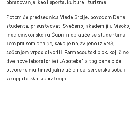
obrazovanja, kao i sporta, kulture i turizma.
Potom će predsednica Vlade Srbije, povodom Dana
studenta, prisustvovati Svečanoj akademiji u Visokoj
medicinskoj školi u Ćupriji i obratiće se studentima.
Tom prilikom ona će, kako je najavljeno iz VMŠ,
sečenjem vrpce otvoriti Farmaceutski blok, koji čine
dve nove laboratorije i „Apoteka“, a tog dana biće
otvorene multimedijalne učionice, serverska soba i
kompjuterska laboratorija.