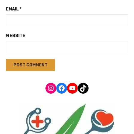
EMAIL
*
WEBSITE
Instagram
Facebook
YouTube
TikTok