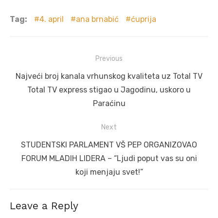
Tag:
4. april
ana brnabić
ćuprija
Post
Previous
navigation
Previous
Najveći broj kanala vrhunskog kvaliteta uz Total TV
post:
Total TV express stigao u Jagodinu, uskoro u
Paraćinu
Next
Next
STUDENTSKI PARLAMENT VŠ PEP ORGANIZOVAO
post:
FORUM MLADIH LIDERA – “Ljudi poput vas su oni
koji menjaju svet!”
Leave a Reply