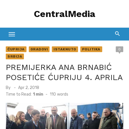
Skip
CentralMedia
to
content
ĆUPRIJA
GRADOVI
ISTAKNUTO
POLITIKA
0
SRBIJA
PREMIJERKA ANA BRNABIĆ
POSETIĆE ĆUPRIJU 4. APRILA
Posted
By
Apr 2, 2018
on
Time to Read:
1 min
-
110
words