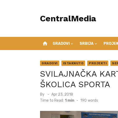
Skip
to
CentralMedia
content
home
GRADOVI
SRBIJA
PROJEK
GRADOVI
ISTAKNUTO
PROJEKTI
SE
SVILAJNAČKA KAR
ŠKOLICA SPORTA
Posted
By
Apr 23, 2018
on
Time to Read:
1 min
-
190
words