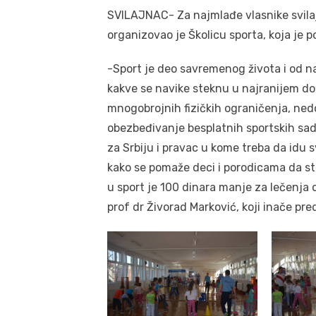
SVILAJNAC- Za najmlađe vlasnike svilaj
organizovao je Školicu sporta, koja je 
-Sport je deo savremenog života i od na
kakve se navike steknu u najranijem do
mnogobrojnih fizičkih ograničenja, nedo
obezbeđivanje besplatnih sportskih sadr
za Srbiju i pravac u kome treba da idu 
kako se pomaže deci i porodicama da st
u sport je 100 dinara manje za lečenja 
prof dr Živorad Marković, koji inače pr