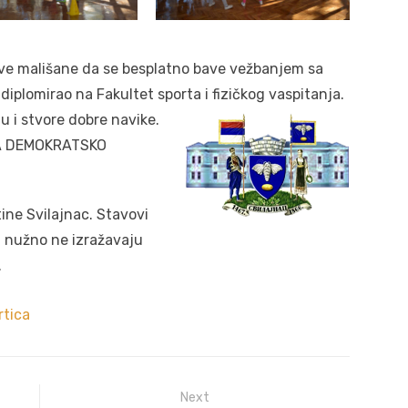
a sve mališane da se besplatno bave vežbanjem sa
plomirao na Fakultet sporta i fizičkog vaspitanja.
ju i stvore dobre navike.
A DEMOKRATSKO
ine Svilajnac. Stavovi
 nužno ne izražavaju
.
rtica
Next