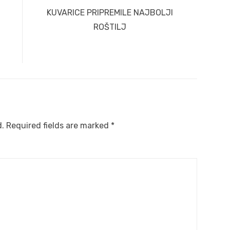
Next
KUVARICE PRIPREMILE NAJBOLJI
post:
ROŠTILJ
d.
Required fields are marked
*