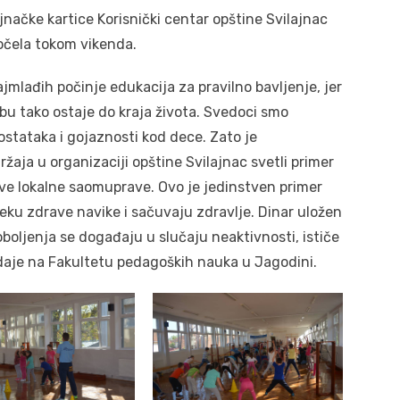
načke kartice Korisnički centar opštine Svilajnac
počela tokom vikenda.
jmlađih počinje edukacija za pravilno bavljenje, jer
bu tako ostaje do kraja života. Svedoci smo
stataka i gojaznosti kod dece. Zato je
žaja u organizaciji opštine Svilajnac svetli primer
sve lokalne saomuprave. Ovo je jedinstven primer
eku zdrave navike i sačuvaju zdravlje. Dinar uložen
oboljenja se događaju u slučaju neaktivnosti, ističe
edaje na Fakultetu pedagoških nauka u Jagodini.