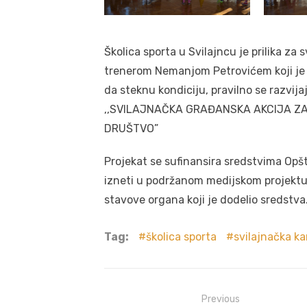
Školica sporta u Svilajncu je prilika z
trenerom Nemanjom Petrovićem koji je di
da steknu kondiciju, pravilno se razvija
,,SVILAJNAČKA GRAĐANSKA AKCIJA Z
DRUŠTVO”
Projekat se sufinansira sredstvima Opšt
izneti u podržanom medijskom projektu
stavove organa koji je dodelio sredstva
Tag:
školica sporta
svilajnačka ka
Post
Previous