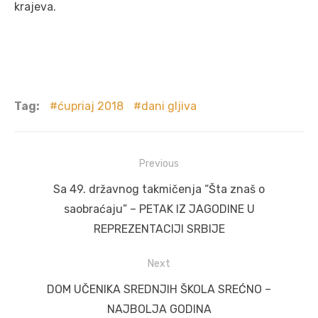
krajeva.
Tag:
ćupriaj 2018
dani gljiva
Post
Previous
navigation
Previous
Sa 49. državnog takmičenja “Šta znaš o
post:
saobraćaju” – PETAK IZ JAGODINE U
REPREZENTACIJI SRBIJE
Next
Next
DOM UČENIKA SREDNJIH ŠKOLA SREĆNO –
post:
NAJBOLJA GODINA