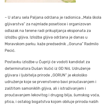
– U ataru sela Paljana održana je radionica ,,Mala škola
gljivarstva“ za najmlađe posetioce i organizovan
odlazak na terene radi prikupljanja eksponata za
izložbu gljiva. Izložba gljiva održana je danas u
Moravskom parku. kaže predsednik ,,Goruna” Radmilo
Pecić.
Postavku izložbe u Ćupriji će vodoti kandidat za
determinatora Dušan Vučić iz GD Niš. Udruženje
gljivara i ljubitelja prirode „GORUN“ je ekološko
udruženje koje se prvenstveno bavi proučavanjem i
zaštitom samoniklih gljiva, ali i istraživanjem i
proučavanjem lekovitog i drugog bilja, šumskog voća,
ptica, i ostalog bogatstva kojom obiluje priroda naših