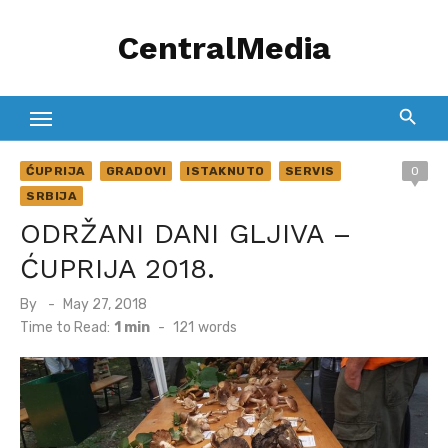
Skip
CentralMedia
to
content
ĆUPRIJA
GRADOVI
ISTAKNUTO
SERVIS
0
SRBIJA
ODRŽANI DANI GLJIVA –
ĆUPRIJA 2018.
Posted
By
May 27, 2018
on
Time to Read:
1 min
-
121
words