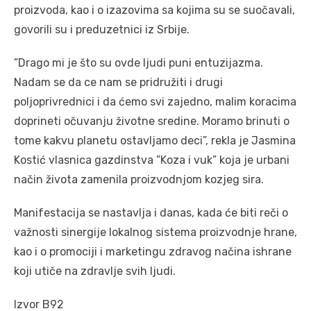
proizvoda, kao i o izazovima sa kojima su se suočavali,
govorili su i preduzetnici iz Srbije.
”Drago mi je što su ovde ljudi puni entuzijazma.
Nadam se da ce nam se pridružiti i drugi
poljoprivrednici i da ćemo svi zajedno, malim koracima
doprineti očuvanju životne sredine. Moramo brinuti o
tome kakvu planetu ostavljamo deci”, rekla je Jasmina
Kostić vlasnica gazdinstva ”Koza i vuk” koja je urbani
način života zamenila proizvodnjom kozjeg sira.
Manifestacija se nastavlja i danas, kada će biti reči o
važnosti sinergije lokalnog sistema proizvodnje hrane,
kao i o promociji i marketingu zdravog načina ishrane
koji utiče na zdravlje svih ljudi.
Izvor B92