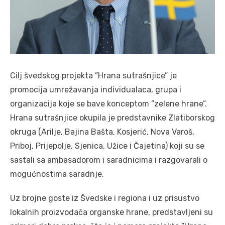
Cilj švedskog projekta ”Hrana sutrašnjice” je
promocija umrežavanja individualaca, grupa i
organizacija koje se bave konceptom ”zelene hrane”.
Hrana sutrašnjice okupila je predstavnike Zlatiborskog
okruga (Arilje, Bajina Bašta, Kosjerić, Nova Varoš,
Priboj, Prijepolje, Sjenica, Užice i Čajetina) koji su se
sastali sa ambasadorom i saradnicima i razgovarali o
mogućnostima saradnje.
Uz brojne goste iz Švedske i regiona i uz prisustvo
lokalnih proizvođača organske hrane, predstavljeni su