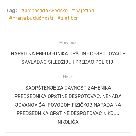
Tag:
ambasada švedske
čajetina
hrana budućnosti
zlatibor
Post
Previous
navigation
Previous
NAPAD NA PREDSEDNIKA OPŠTINE DESPOTOVAC –
post:
SAVLADAO SILEDŽIJU I PREDAO POLICIJI
Next
Next
SAOPŠTENJE ZA JAVNOST ZAMENIKA
post:
PREDSEDNIKA OPŠTINE DESPOTOVAC, NENADA
JOVANOVIĆA, POVODOM FIZIČKOG NAPADA NA
PREDSEDNIKA OPŠTINE DESPOTOVAC NIKOLU
NIKOLIĆA