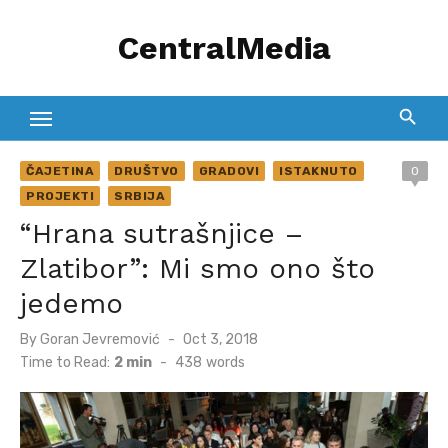
Skip
CentralMedia
to
content
ČAJETINA
DRUŠTVO
GRADOVI
ISTAKNUTO
0
PROJEKTI
SRBIJA
“Hrana sutrašnjice –
Zlatibor”: Mi smo ono što
jedemo
Posted
By
Goran Jevremović
Oct 3, 2018
on
Time to Read:
2 min
-
438
words