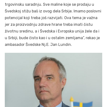
trgovinsku saradnju. Sve maline koje se prodaju u
Švedskoj stižu baš iz ovog dela Srbije. Imamo poslovni
potencijal koji treba još razvijati. Ova tema je važna
jer za proizvodnju zdrave hrane treba imati čistu
životnu sredinu, a i Švedska i Evropska unija žele da i
u Srbiji, bude čisto kao i u ostalim zemljama”, rekao je
ambasador Švedske Nj.E. Jan Lundin.