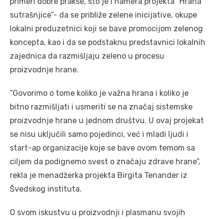
primeri dobre prakse, što je i namera projekta ”Hrana
sutrašnjice”- da se približe zelene inicijative, okupe
lokalni preduzetnici koji se bave promocijom zelenog
koncepta, kao i da se podstaknu predstavnici lokalnih
zajednica da razmišljaju zeleno u procesu
proizvodnje hrane.
“Govorimo o tome koliko je važna hrana i koliko je
bitno razmišljati i usmeriti se na značaj sistemske
proizvodnje hrane u jednom društvu. U ovaj projekat
se nisu uključili samo pojedinci, već i mladi ljudi i
start-ap organizacije koje se bave ovom temom sa
ciljem da podignemo svest o značaju zdrave hrane”,
rekla je menadžerka projekta Birgita Tenander iz
Švedskog instituta.
O svom iskustvu u proizvodnji i plasmanu svojih