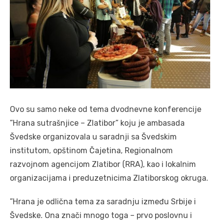
Ovo su samo neke od tema dvodnevne konferencije
”Hrana sutrašnjice – Zlatibor” koju je ambasada
Švedske organizovala u saradnji sa Švedskim
institutom, opštinom Čajetina, Regionalnom
razvojnom agencijom Zlatibor (RRA), kao i lokalnim
organizacijama i preduzetnicima Zlatiborskog okruga.
”Hrana je odlična tema za saradnju između Srbije i
Švedske. Ona znači mnogo toga – prvo poslovnu i