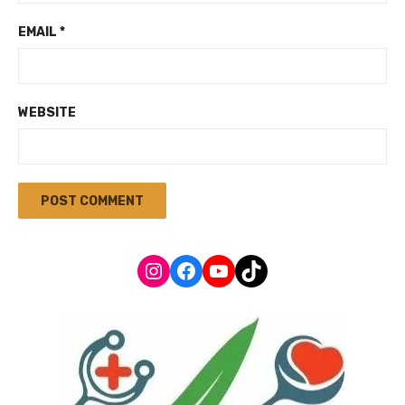
EMAIL
*
WEBSITE
Instagram
Facebook
YouTube
TikTok