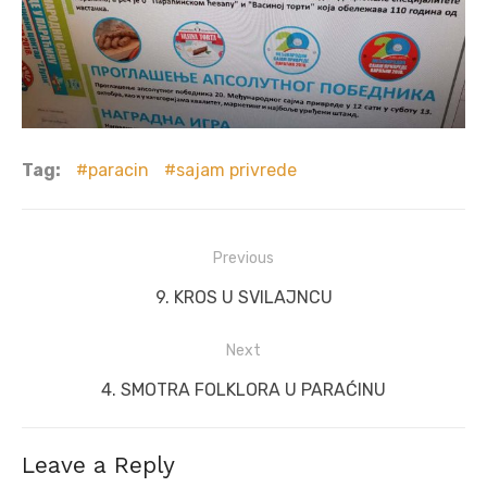
Tag:
paracin
sajam privrede
Post
Previous
navigation
Previous
9. KROS U SVILAJNCU
post:
Next
Next
4. SMOTRA FOLKLORA U PARAĆINU
post:
Leave a Reply