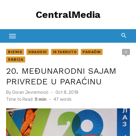
Skip
CentralMedia
to
content
BIZNIS
GRADOVI
ISTAKNUTO
PARAĆIN
0
SRBIJA
20. MEĐUNARODNI SAJAM
PRIVREDE U PARAĆINU
Posted
By
Goran Jevremović
Oct 8, 2018
on
Time to Read:
0 min
-
47
words