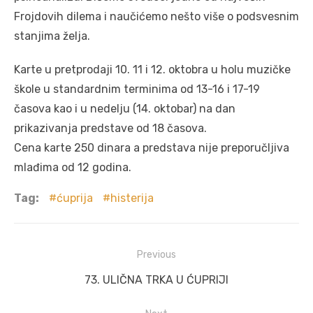
Frojdovih dilema i naučićemo nešto više o podsvesnim
stanjima želja.
Karte u pretprodaji 10. 11 i 12. oktobra u holu muzičke
škole u standardnim terminima od 13-16 i 17-19
časova kao i u nedelju (14. oktobar) na dan
prikazivanja predstave od 18 časova.
Cena karte 250 dinara a predstava nije preporučljiva
mlađima od 12 godina.
Tag:
ćuprija
histerija
Post
Previous
navigation
Previous
73. ULIČNA TRKA U ĆUPRIJI
post: