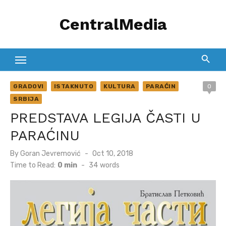
Skip
CentralMedia
to
content
GRADOVI
ISTAKNUTO
KULTURA
PARAĆIN
0
SRBIJA
PREDSTAVA LEGIJA ČASTI U
PARAĆINU
Posted
By
Goran Jevremović
Oct 10, 2018
on
Time to Read:
0 min
-
34
words