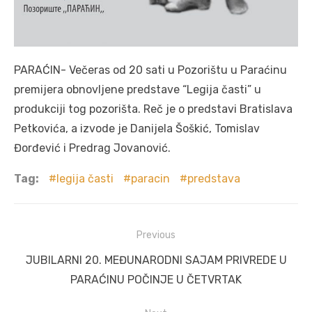
PARAĆIN- Večeras od 20 sati u Pozorištu u Paraćinu
premijera obnovljene predstave “Legija časti” u
produkciji tog pozorišta. Reč je o predstavi Bratislava
Petkovića, a izvode je Danijela Šoškić, Tomislav
Đorđević i Predrag Jovanović.
Tag:
legija časti
paracin
predstava
Post
Previous
navigation
Previous
JUBILARNI 20. MEĐUNARODNI SAJAM PRIVREDE U
post:
PARAĆINU POČINJE U ČETVRTAK