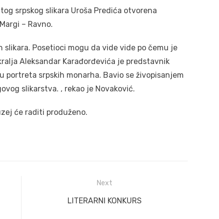
itog srpskog slikara Uroša Predića otvorena
Margi – Ravno.
ih slikara. Posetioci mogu da vide vide po čemu je
 kralja Aleksandar Karađorđevića je predstavnik
iju portreta srpskih monarha. Bavio se živopisanjem
govog slikarstva. , rekao je Novaković.
uzej će raditi produženo.
Next
Next
LITERARNI KONKURS
post: