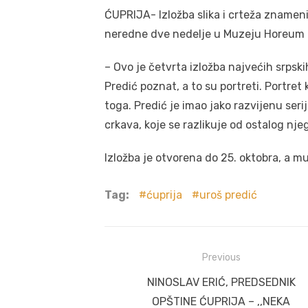
ĆUPRIJA- Izložba slika i crteža znamen
neredne dve nedelje u Muzeju Horeum 
– Ovo je četvrta izložba najvećih srpsk
Predić poznat, a to su portreti. Portret
toga. Predić je imao jako razvijenu ser
crkava, koje se razlikuje od ostalog nje
Izložba je otvorena do 25. oktobra, a m
Tag:
ćuprija
uroš predić
Post
Previous
navigation
Previous
NINOSLAV ERIĆ, PREDSEDNIK
post:
OPŠTINE ĆUPRIJA – ,,NEKA