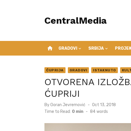
Skip
to
CentralMedia
content
home
GRADOVI
SRBIJA
PROJEK
ĆUPRIJA
GRADOVI
ISTAKNUTO
KUL
OTVORENA IZLOŽB
ĆUPRIJI
Posted
By
Goran Jevremović
Oct 13, 2018
on
Time to Read:
0 min
-
84
words