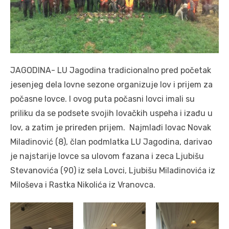
JAGODINA- LU Jagodina tradicionalno pred početak
jesenjeg dela lovne sezone organizuje lov i prijem za
počasne lovce. I ovog puta počasni lovci imali su
priliku da se podsete svojih lovačkih uspeha i izađu u
lov, a zatim je priređen prijem. Najmlađi lovac Novak
Miladinović (8), član podmlatka LU Jagodina, darivao
je najstarije lovce sa ulovom fazana i zeca Ljubišu
Stevanovića (90) iz sela Lovci, Ljubišu Miladinovića iz
Miloševa i Rastka Nikolića iz Vranovca.