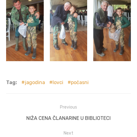
Tag:
jagodina
lovci
počasni
Post
Previous
navigation
Previous
NIŽA CENA ČLANARINE U BIBLIOTECI
post:
Next