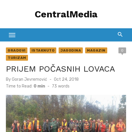
Skip
CentralMedia
to
content
GRADOVI
ISTAKNUTO
JAGODINA
MAGAZIN
0
TURIZAM
PRIJEM POČASNIH LOVACA
Posted
By
Goran Jevremović
Oct 24, 2018
on
Time to Read:
0 min
-
73
words