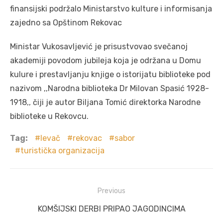
finansijski podržalo Ministarstvo kulture i informisanja
zajedno sa Opštinom Rekovac
Ministar Vukosavljević je prisustvovao svečanoj
akademiji povodom jubileja koja je održana u Domu
kulure i prestavljanju knjige o istorijatu biblioteke pod
nazivom ,,Narodna biblioteka Dr Milovan Spasić 1928-
1918,, čiji je autor Biljana Tomić direktorka Narodne
biblioteke u Rekovcu.
Tag:
levač
rekovac
sabor
turistička organizacija
Post
Previous
navigation
Previous
KOMŠIJSKI DERBI PRIPAO JAGODINCIMA
post: