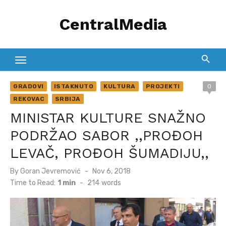
Skip
CentralMedia
to
content
GRADOVI
ISTAKNUTO
KULTURA
PROJEKTI
0
REKOVAC
SRBIJA
MINISTAR KULTURE SNAŽNO
PODRŽAO SABOR ,,PROĐOH
LEVAČ, PROĐOH ŠUMADIJU,,
Posted
By
Goran Jevremović
Nov 6, 2018
on
Time to Read:
1 min
-
214
words