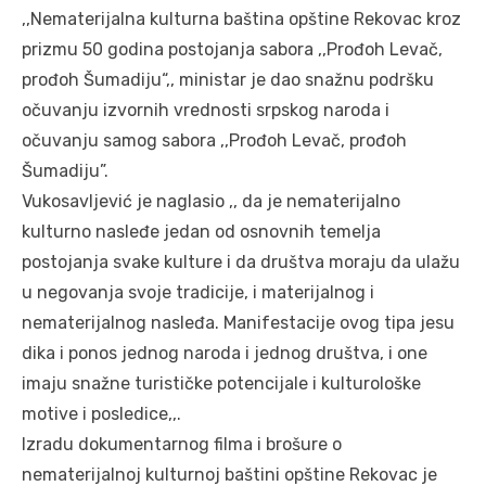
,,Nematerijalna kulturna baština opštine Rekovac kroz
prizmu 50 godina postojanja sabora ,,Prođoh Levač,
prođoh Šumadiju“,, ministar je dao snažnu podršku
očuvanju izvornih vrednosti srpskog naroda i
očuvanju samog sabora ,,Prođoh Levač, prođoh
Šumadiju”.
Vukosavljević je naglasio ,, da je nematerijalno
kulturno nasleđe jedan od osnovnih temelja
postojanja svake kulture i da društva moraju da ulažu
u negovanja svoje tradicije, i materijalnog i
nematerijalnog nasleđa. Manifestacije ovog tipa jesu
dika i ponos jednog naroda i jednog društva, i one
imaju snažne turističke potencijale i kulturološke
motive i posledice,,.
Izradu dokumentarnog filma i brošure o
nematerijalnoj kulturnoj baštini opštine Rekovac je