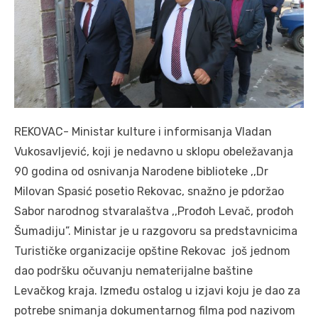
REKOVAC- Ministar kulture i informisanja Vladan
Vukosavljević, koji je nedavno u sklopu obeležavanja
90 godina od osnivanja Narodene biblioteke ,,Dr
Milovan Spasić posetio Rekovac, snažno je pdoržao
Sabor narodnog stvaralaštva ,,Prođoh Levač, prođoh
Šumadiju”. Ministar je u razgovoru sa predstavnicima
Turističke organizacije opštine Rekovac još jednom
dao podršku očuvanju nematerijalne baštine
Levačkog kraja. Između ostalog u izjavi koju je dao za
potrebe snimanja dokumentarnog filma pod nazivom