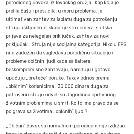
porodičnog čoveka, iz lovačkog oružja. Kap koja je
prelila čašu i presudila, u moru problema, je
ultimativan zahtev za isplatu duga za potrošenju
struju, isključenje, skidanje strujomera, sudska
prijava za nelegalan priključak, zahtev za novi
priključak… Struja nije socijalna kategorija. Niko u EPS
nije zadužen da sagledava porodičnu situaciju i
probleme običnih ljudi kada sa šaltera
beskompromisno zahtevaju, naređuju i gotovo
upućuju ,,preteće” poruke. Takav odnos prema
,,običnim” korisnicima i 30.000 dinara duga za
potrošenu struju odveli su Jagodinca oprhvanog
životnim problemima u smrt. Ko to ima pravo da se
poigrava sa životima ,,običnih” ljudi?
,,Običan” čovek sa normalnom porodicom nije izdržao.