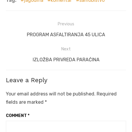
Tag:
jagodina
komentar
samobistvo
Post
Previous
navigation
Previous
PROGRAM ASFALTIRANJA 45 ULICA
post:
Next
Next
IZLOŽBA PRIVREDA PARAĆINA
post:
Leave a Reply
Your email address will not be published.
Required
fields are marked
*
COMMENT
*