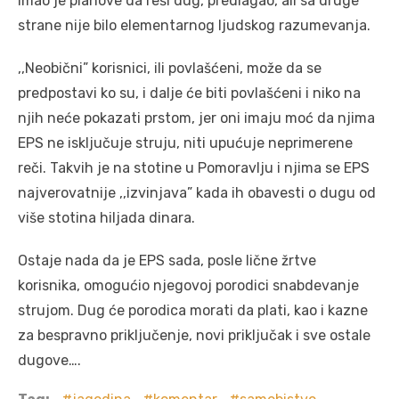
Imao je planove da reši dug, predlagao, ali sa druge
strane nije bilo elementarnog ljudskog razumevanja.
,,Neobični” korisnici, ili povlašćeni, može da se
predpostavi ko su, i dalje će biti povlašćeni i niko na
njih neće pokazati prstom, jer oni imaju moć da njima
EPS ne isključuje struju, niti upućuje neprimerene
reči. Takvih je na stotine u Pomoravlju i njima se EPS
najverovatnije ,,izvinjava” kada ih obavesti o dugu od
više stotina hiljada dinara.
Ostaje nada da je EPS sada, posle lične žrtve
korisnika, omogućio njegovoj porodici snabdevanje
strujom. Dug će porodica morati da plati, kao i kazne
za bespravno priključenje, novi priključak i sve ostale
dugove….