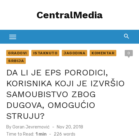
Skip
CentralMedia
to
content
GRADOVI
ISTAKNUTO
JAGODINA
KOMENTAR
0
SRBIJA
DA LI JE EPS PORODICI,
KORISNIKA KOJI JE IZVRŠIO
SAMOUBISTVO ZBOG
DUGOVA, OMOGUĆIO
STRUJU?
Posted
By
Goran Jevremović
Nov 20, 2018
on
Time to Read:
1 min
-
226
words