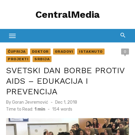
Skip
CentralMedia
to
content
ĆUPRIJA
DOKTOR
GRADOVI
ISTAKNUTO
0
PROJEKTI
SRBIJA
SVETSKI DAN BORBE PROTIV
AIDS – EDUKACIJA I
PREVENCIJA
Posted
By
Goran Jevremović
Dec 1, 2018
on
Time to Read:
1 min
-
154
words