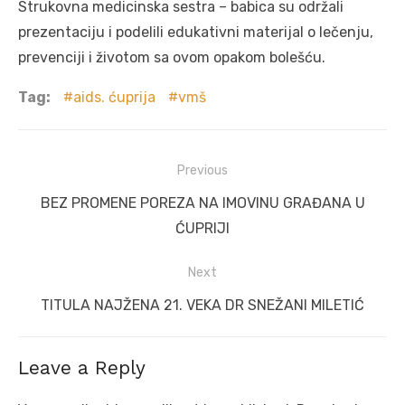
Strukovna medicinska sestra – babica su održali
prezentaciju i podelili edukativni materijal o lečenju,
prevenciji i životom sa ovom opakom bolešću.
Tag:
aids. ćuprija
vmš
Post
Previous
navigation
Previous
BEZ PROMENE POREZA NA IMOVINU GRAĐANA U
post:
ĆUPRIJI
Next
Next
TITULA NAJŽENA 21. VEKA DR SNEŽANI MILETIĆ
post:
Leave a Reply