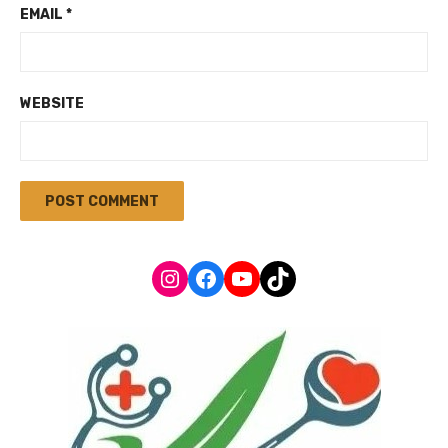
EMAIL
*
WEBSITE
Instagram
Facebook
YouTube
TikTok