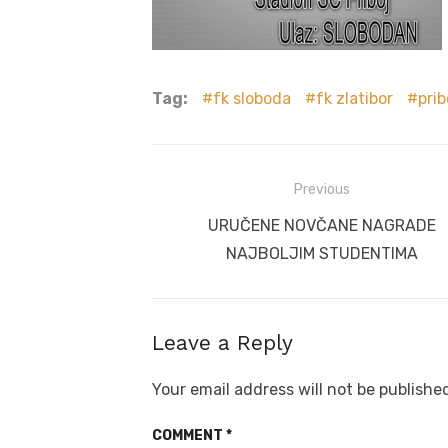
Tag:
fk sloboda
fk zlatibor
prib
Post
Previous
navigation
Previous
URUČENE NOVČANE NAGRADE
post:
NAJBOLJIM STUDENTIMA
Leave a Reply
Your email address will not be publishe
COMMENT
*