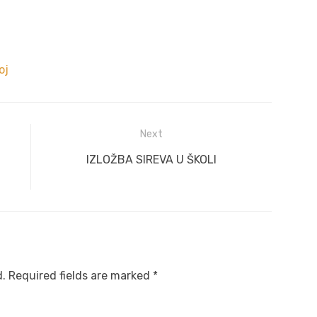
oj
Next
Next
IZLOŽBA SIREVA U ŠKOLI
post:
d.
Required fields are marked
*