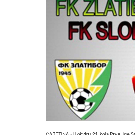
ČAJETINA -U okviru 21. kola Prve lige S