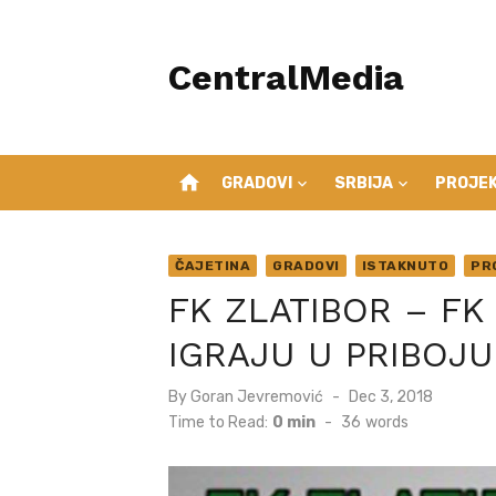
Skip
to
CentralMedia
content
home
GRADOVI
SRBIJA
PROJEK
ČAJETINA
GRADOVI
ISTAKNUTO
PR
FK ZLATIBOR – F
IGRAJU U PRIBOJU
Posted
By
Goran Jevremović
Dec 3, 2018
on
Time to Read:
0 min
-
36
words