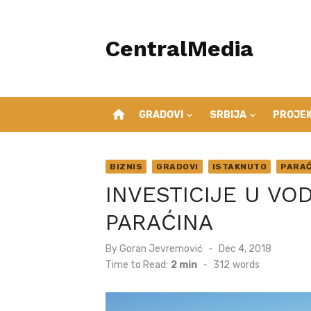
Skip
to
CentralMedia
content
home
GRADOVI
SRBIJA
PROJEK
BIZNIS
GRADOVI
ISTAKNUTO
PARAĆ
INVESTICIJE U V
PARAĆINA
Posted
By
Goran Jevremović
Dec 4, 2018
on
Time to Read:
2 min
-
312
words