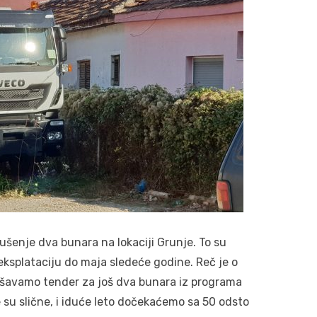
šenje dva bunara na lokaciji Grunje. To su
ksplataciju do maja sledeće godine. Reč je o
ršavamo tender za još dva bunara iz programa
su slične, i iduće leto dočekaćemo sa 50 odsto