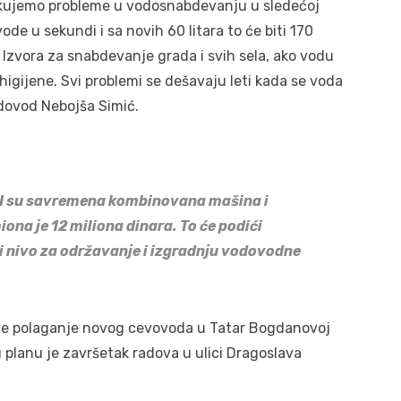
čekujemo probleme u vodosnabdevanju u sledećoj
ode u sekundi i sa novih 60 litara to će biti 170
a Izvora za snabdevanje grada i svih sela, ako vodu
higijene. Svi problemi se dešavaju leti kada se voda
odovod Nebojša Simić.
I su savremena kombinovana mašina i
ona je 12 miliona dinara. To će podići
i nivo za održavanje i izgradnju vodovodne
 je polaganje novog cevovoda u Tatar Bogdanovoj
u planu je završetak radova u ulici Dragoslava