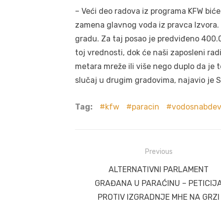
– Veći deo radova iz programa KFW biće
zamena glavnog voda iz pravca Izvora
gradu. Za taj posao je predviđeno 400.0
toj vrednosti, dok će naši zaposleni ra
metara mreže ili više nego duplo da je t
slučaj u drugim gradovima, najavio je S
Tag:
kfw
paracin
vodosnabdev
Post
Previous
navigation
Previous
ALTERNATIVNI PARLAMENT
post:
GRAĐANA U PARAĆINU – PETICIJ
PROTIV IZGRADNJE MHE NA GRZI