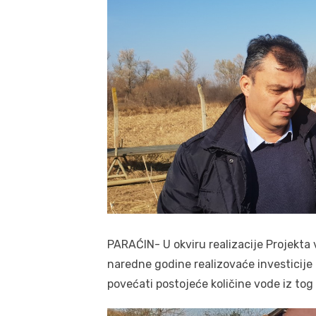
PARAĆIN- U okviru realizacije Projekt
naredne godine realizovaće investicije
povećati postojeće količine vode iz tog