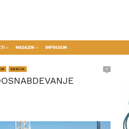
TI
MAGAZIN
IMPRESUM
IN
SRBIJA
0
ODOSNABDEVANJE