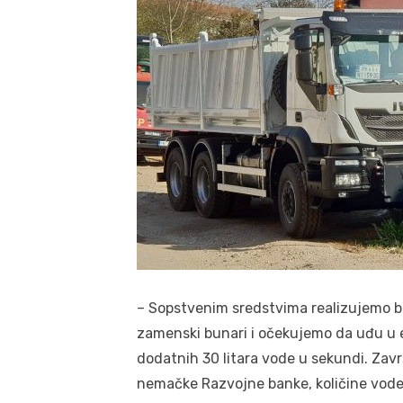
– Sopstvenim sredstvima realizujemo bu
zamenski bunari i očekujemo da uđu u e
dodatnih 30 litara vode u sekundi. Zav
nemačke Razvojne banke, količine vode 