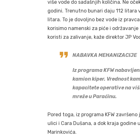
više vode do sadašnjih količina. Ne o
godini. Trenutno bunari daju 112 litara v
litara. To je dovoljno bez vode iz pravc
korisimo namenski za piće i održavanje 
koristi za zalivanje, kaže direktor JP V
NABAVKA MEHANIZACIJE
Iz programa KFW nabavljen
kamion kiper. Vrednost kami
kapacitete operative na viš
mreže u Paraćinu.
Pored toga, iz programa KFW završeno
ulici i Cara Dušana, a dok kraja godine 
Marinkovića.