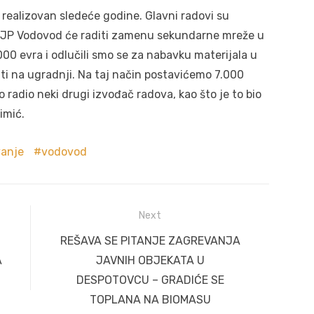
 realizovan sledeće godine. Glavni radovi su
. JP Vodovod će raditi zamenu sekundarne mreže u
00 evra i odlučili smo se za nabavku materijala u
diti na ugradnji. Na taj način postavićemo 7.000
o radio neki drugi izvođač radova, kao što je to bio
imić.
anje
vodovod
Next
Next
REŠAVA SE PITANJE ZAGREVANJA
post:
A
JAVNIH OBJEKATA U
DESPOTOVCU – GRADIĆE SE
TOPLANA NA BIOMASU