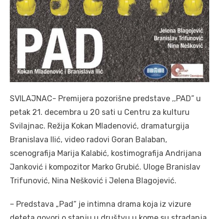
SVILAJNAC- Premijera pozorišne predstave ,,PAD” u
petak 21. decembra u 20 sati u Centru za kulturu
Svilajnac. Režija Kokan Mladenović, dramaturgija
Branislava Ilić, video radovi Goran Balaban,
scenografija Marija Kalabić, kostimografija Andrijana
Janković i kompozitor Marko Grubić. Uloge Branislav
Trifunović, Nina Nešković i Jelena Blagojević.
– Predstava „Pad“ je intimna drama koja iz vizure
deteta govori o stanju u društvu u kome su stradanja