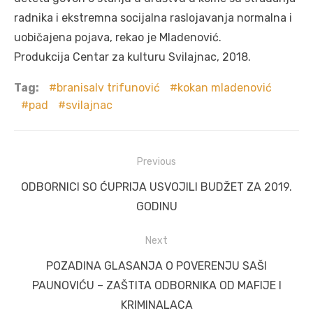
radnika i ekstremna socijalna raslojavanja normalna i
uobičajena pojava, rekao je Mladenović.
Produkcija Centar za kulturu Svilajnac, 2018.
Tag:
branisalv trifunović
kokan mladenović
pad
svilajnac
Post
Previous
navigation
Previous
ODBORNICI SO ĆUPRIJA USVOJILI BUDŽET ZA 2019.
post:
GODINU
Next
Next
POZADINA GLASANJA O POVERENJU SAŠI
post:
PAUNOVIĆU – ZAŠTITA ODBORNIKA OD MAFIJE I
KRIMINALACA