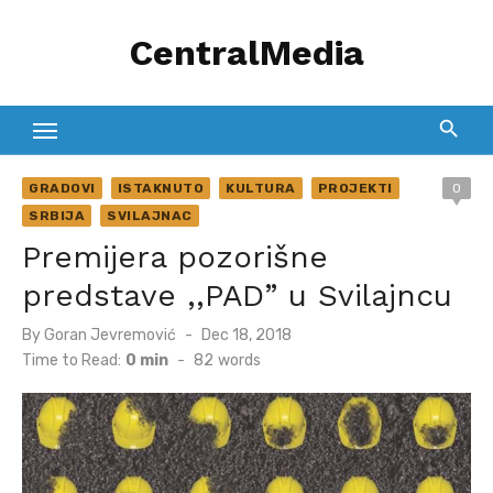
Skip
CentralMedia
to
content
GRADOVI
ISTAKNUTO
KULTURA
PROJEKTI
0
SRBIJA
SVILAJNAC
Premijera pozorišne
predstave ,,PAD” u Svilajncu
Posted
By
Goran Jevremović
Dec 18, 2018
on
Time to Read:
0 min
-
82
words