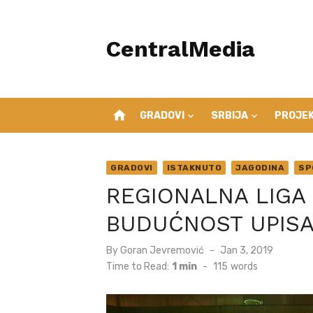
Skip
to
CentralMedia
content
home
GRADOVI
SRBIJA
PROJEK
GRADOVI
ISTAKNUTO
JAGODINA
SP
REGIONALNA LIGA
BUDUĆNOST UPISA
Posted
By
Goran Jevremović
Jan 3, 2019
on
Time to Read:
1 min
-
115
words