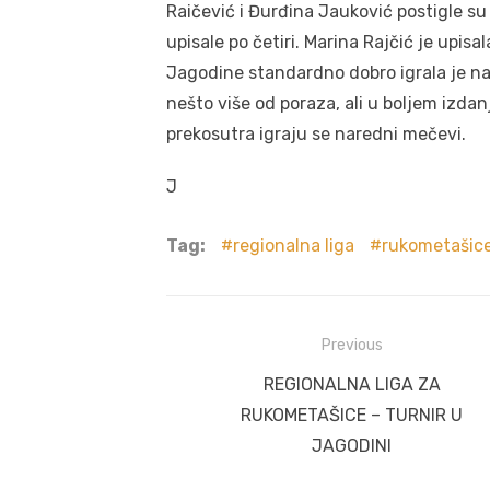
Raičević i Đurđina Jauković postigle su
upisale po četiri. Marina Rajčić je upisa
Jagodine standardno dobro igrala je naj
nešto više od poraza, ali u boljem izdan
prekosutra igraju se naredni mečevi.
J
Tag:
regionalna liga
rukometašic
Post
Previous
navigation
Previous
REGIONALNA LIGA ZA
post:
RUKOMETAŠICE – TURNIR U
JAGODINI