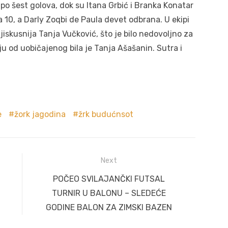
 po šest golova, dok su Itana Grbić i Branka Konatar
la 10, a Darly Zoqbi de Paula devet odbrana. U ekipi
iskusnija Tanja Vučković, što je bilo nedovoljno za
ju od uobičajenog bila je Tanja Ašašanin. Sutra i
e
žork jagodina
žrk budućnsot
Next
Next
POČEO SVILAJANČKI FUTSAL
post:
TURNIR U BALONU – SLEDEĆE
GODINE BALON ZA ZIMSKI BAZEN