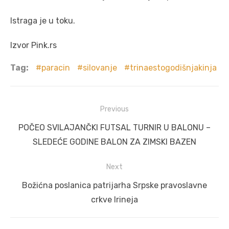
Istraga je u toku.
Izvor Pink.rs
Tag:
paracin
silovanje
trinaestogodišnjakinja
Post
Previous
navigation
Previous
POČEO SVILAJANČKI FUTSAL TURNIR U BALONU –
post:
SLEDEĆE GODINE BALON ZA ZIMSKI BAZEN
Next
Next
Božićna poslanica patrijarha Srpske pravoslavne
post:
crkve Irineja