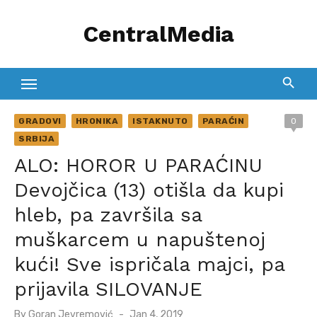
Skip
CentralMedia
to
content
GRADOVI
HRONIKA
ISTAKNUTO
PARAĆIN
0
SRBIJA
ALO: HOROR U PARAĆINU
Devojčica (13) otišla da kupi
hleb, pa završila sa
muškarcem u napuštenoj
kući! Sve ispričala majci, pa
prijavila SILOVANJE
Posted
By
Goran Jevremović
Jan 4, 2019