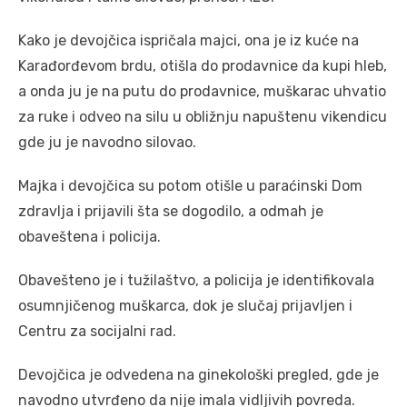
Kako je devojčica ispričala majci, ona je iz kuće na
Karađorđevom brdu, otišla do prodavnice da kupi hleb,
a onda ju je na putu do prodavnice, muškarac uhvatio
za ruke i odveo na silu u obližnju napuštenu vikendicu
gde ju je navodno silovao.
Majka i devojčica su potom otišle u paraćinski Dom
zdravlja i prijavili šta se dogodilo, a odmah je
obaveštena i policija.
Obavešteno je i tužilaštvo, a policija je identifikovala
osumnjičenog muškarca, dok je slučaj prijavljen i
Centru za socijalni rad.
Devojčica je odvedena na ginekološki pregled, gde je
navodno utvrđeno da nije imala vidljivih povreda.