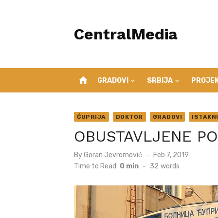
Skip
to
CentralMedia
content
home
GRADOVI
SRBIJA
PROJEK
ĆUPRIJA
DOKTOR
GRADOVI
ISTAKN
OBUSTAVLJENE PO
Posted
By
Goran Jevremović
Feb 7, 2019
on
Time to Read:
0 min
-
32
words