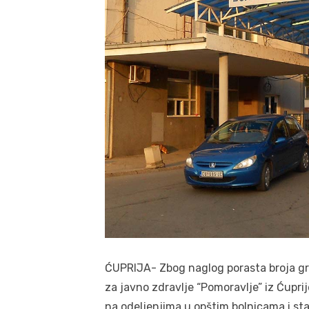
ĆUPRIJA- Zbog naglog porasta broja gr
za javno zdravlje “Pomoravlje” iz Ćupri
na odeljenjima u opštim bolnicama i st