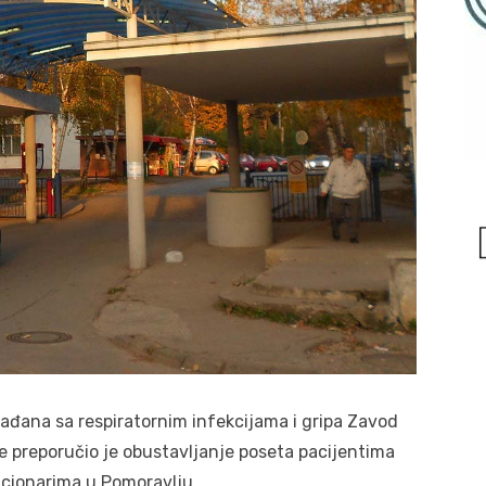
ađana sa respiratornim infekcijama i gripa Zavod
je preporučio je obustavljanje poseta pacijentima
acionarima u Pomoravlju.