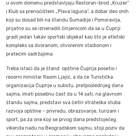
u ovom domenu predstavljaju Restoran-brod „Kruzer“
i Klub sa prenoćištem „Plava laguna“, a dobar deo onih
koji su dosad bili na štandu Šumadije i Pomoravlja,
prijatno su se iznenadili činjenicom da se u Ćupriji
gradi jedan takav sportski objekat kao što je atletski
kompleks sa dvoranom, otvorenim stadionom i
pratećim sadržajima.
Treba istaći da je štand opštine Ćuprija posetio i
resorni ministar Rasim Ljajić, a da će Turistička
organizacija Ćuprije u subotu, pretposlednjeg dana
sajma, imati posebnu čast da u 14 sati, na glavnom
štandu sajma, predstavi sva četiri strateška stuba
razvoja opštine – privredu, obrazovanje, turizam i
sport, pa za one koji se prvog dana predstojećeg
vikenda nađu na Beogradskom sajmu, stoji poziv da