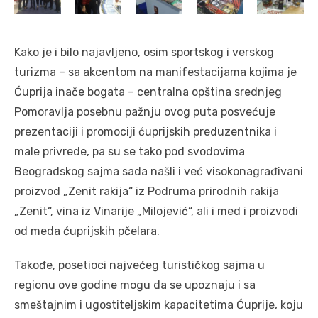
Kako je i bilo najavljeno, osim sportskog i verskog
turizma – sa akcentom na manifestacijama kojima je
Ćuprija inače bogata – centralna opština srednjeg
Pomoravlja posebnu pažnju ovog puta posvećuje
prezentaciji i promociji ćuprijskih preduzentnika i
male privrede, pa su se tako pod svodovima
Beogradskog sajma sada našli i već visokonagrađivani
proizvod „Zenit rakija“ iz Podruma prirodnih rakija
„Zenit“, vina iz Vinarije „Milojević“, ali i med i proizvodi
od meda ćuprijskih pčelara.
Takođe, posetioci najvećeg turističkog sajma u
regionu ove godine mogu da se upoznaju i sa
smeštajnim i ugostiteljskim kapacitetima Ćuprije, koju