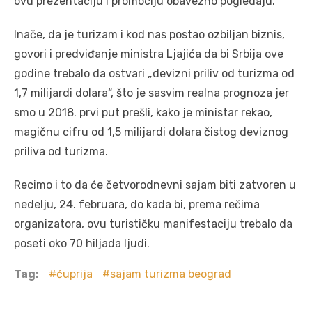
ovu prezentaciju i promociju obavezno pogledaju.
Inače, da je turizam i kod nas postao ozbiljan biznis,
govori i predviđanje ministra Ljajića da bi Srbija ove
godine trebalo da ostvari „devizni priliv od turizma od
1,7 milijardi dolara“, što je sasvim realna prognoza jer
smo u 2018. prvi put prešli, kako je ministar rekao,
magičnu cifru od 1,5 milijardi dolara čistog deviznog
priliva od turizma.
Recimo i to da će četvorodnevni sajam biti zatvoren u
nedelju, 24. februara, do kada bi, prema rečima
organizatora, ovu turističku manifestaciju trebalo da
poseti oko 70 hiljada ljudi.
Tag:
ćuprija
sajam turizma beograd