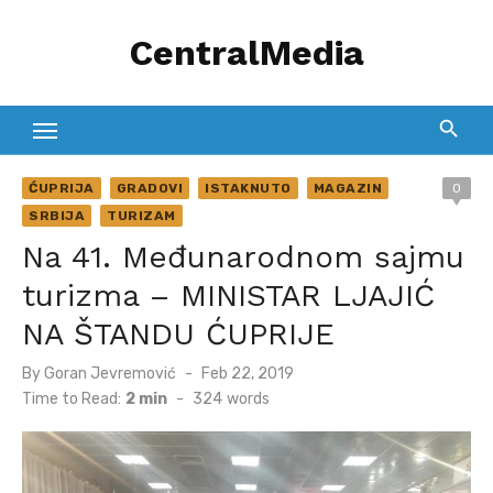
Skip
CentralMedia
to
content
ĆUPRIJA
GRADOVI
ISTAKNUTO
MAGAZIN
0
SRBIJA
TURIZAM
Na 41. Međunarodnom sajmu
turizma – MINISTAR LJAJIĆ
NA ŠTANDU ĆUPRIJE
Posted
By
Goran Jevremović
Feb 22, 2019
on
Time to Read:
2 min
-
324
words