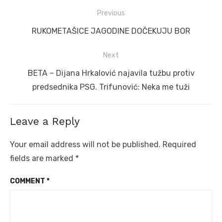
Post
Previous
navigation
Previous
RUKOMETAŠICE JAGODINE DOČEKUJU BOR
post:
Next
Next
BETA – Dijana Hrkalović najavila tužbu protiv
post:
predsednika PSG. Trifunović: Neka me tuži
Leave a Reply
Your email address will not be published.
Required
fields are marked
*
COMMENT
*