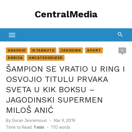
Skip
CentralMedia
to
content
GRADOVI
ISTAKNUTO
JAGODINA
SPORT
0
SRBIJA
UNCATEGORIZED
ŠAMPION SE VRATIO U RING I
OSVOJIO TITULU PRVAKA
SVETA U KIK BOKSU –
JAGODINSKI SUPERMEN
MILOŠ ANIĆ
Posted
By
Goran Jevremović
Mar 9, 2019
on
Time to Read:
1 min
-
170
words