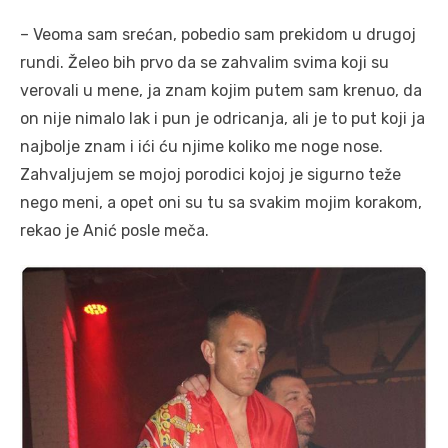
– Veoma sam srećan, pobedio sam prekidom u drugoj
rundi. Želeo bih prvo da se zahvalim svima koji su
verovali u mene, ja znam kojim putem sam krenuo, da
on nije nimalo lak i pun je odricanja, ali je to put koji ja
najbolje znam i ići ću njime koliko me noge nose.
Zahvaljujem se mojoj porodici kojoj je sigurno teže
nego meni, a opet oni su tu sa svakim mojim korakom,
rekao je Anić posle meča.