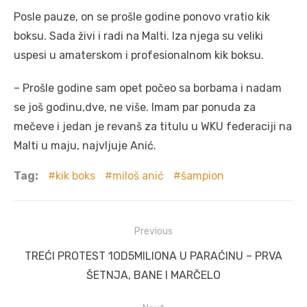
Posle pauze, on se prošle godine ponovo vratio kik
boksu. Sada živi i radi na Malti. Iza njega su veliki
uspesi u amaterskom i profesionalnom kik boksu.
– Prošle godine sam opet počeo sa borbama i nadam
se još godinu,dve, ne više. Imam par ponuda za
mečeve i jedan je revanš za titulu u WKU federaciji na
Malti u maju, najvljuje Anić.
Tag:
kik boks
miloš anić
šampion
Post
Previous
navigation
Previous
TREĆI PROTEST 1OD5MILIONA U PARAĆINU – PRVA
post:
ŠETNJA, BANE I MARČELO