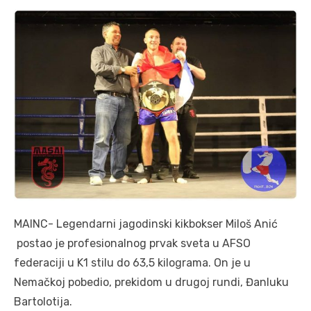
MAINC- Legendarni jagodinski kikbokser Miloš Anić
postao je profesionalnog prvak sveta u AFSO
federaciji u K1 stilu do 63,5 kilograma. On je u
Nemačkoj pobedio, prekidom u drugoj rundi, Đanluku
Bartolotija.