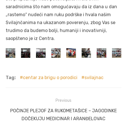
saradnicima što nam omogućavaju da iz dana u dan
„rastemo“ nudeći nam ruku podrške i hvala našim
Svilajnčanima na ukazanom poverenju, zbog Vas se
trudimo da budemo bolji, humaniji i inovativniji,
saopšteno je iz Centra.
Tag:
centar za brigu o porodici
svilajnac
Post
Previous
navigation
Previous
POČINJE PLEJOF ZA RUKOMETAŠICE – JAGODINKE
post:
DOČEKUJU MEDICINAR I ARANĐELOVAC