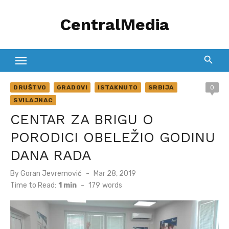
Skip
CentralMedia
to
content
DRUŠTVO
GRADOVI
ISTAKNUTO
SRBIJA
0
SVILAJNAC
CENTAR ZA BRIGU O
PORODICI OBELEŽIO GODINU
DANA RADA
Posted
By
Goran Jevremović
Mar 28, 2019
on
Time to Read:
1 min
-
179
words