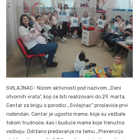
SVILAJNAC- Nizom aktivnosti pod nazivom „Dani
otvornih vrata“, koji će biti realizovani do 29. marta,
Centar za brigu o porodici „Svilajnac“ proslaviće prvi
rođendan. Centar je ugostio mame, koje su vežbale
tokom trudnoće, kao i buduće mame koje trenutno
vežbaju. Održano predavanje na temu „Prevencija