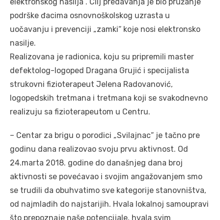
elektronskog nasilja“. Cilj predavanja je bio pružanje
podrške đacima osnovnoškolskog uzrasta u
uočavanju i prevenciji „zamki“ koje nosi elektronsko
nasilje.
Realizovana je radionica, koju su pripremili master
defektolog-logoped Dragana Grujić i specijalista
strukovni fizioterapeut Jelena Radovanović,
logopedskih tretmana i tretmana koji se svakodnevno
realizuju sa fizioterapeutom u Centru.
– Centar za brigu o porodici „Svilajnac“ je tačno pre
godinu dana realizovao svoju prvu aktivnost. Od
24.marta 2018. godine do današnjeg dana broj
aktivnosti se povećavao i svojim angažovanjem smo
se trudili da obuhvatimo sve kategorije stanovništva,
od najmlađih do najstarijih. Hvala lokalnoj samoupravi
što prepoznaje naše potencijale, hvala svim