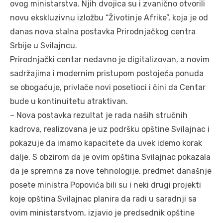
ovog ministarstva. Njih dvojica su i zvanično otvorili
novu ekskluzivnu izložbu “Životinje Afrike”, koja je od
danas nova stalna postavka Prirodnjačkog centra
Srbije u Svilajncu.
Prirodnjački centar nedavno je digitalizovan, a novim
sadržajima i modernim pristupom postojeća ponuda
se obogaćuje, privlače novi posetioci i čini da Centar
bude u kontinuitetu atraktivan.
– Nova postavka rezultat je rada naših stručnih
kadrova, realizovana je uz podršku opštine Svilajnac i
pokazuje da imamo kapacitete da uvek idemo korak
dalje. S obzirom da je ovim opština Svilajnac pokazala
da je spremna za nove tehnologije, predmet današnje
posete ministra Popovića bili su i neki drugi projekti
koje opština Svilajnac planira da radi u saradnji sa
ovim ministarstvom, izjavio je predsednik opštine