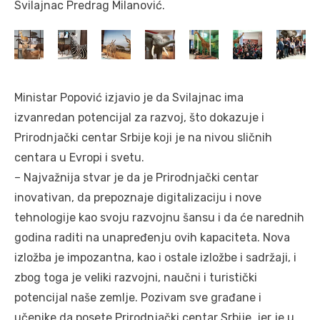
Svilajnac Predrag Milanović.
Ministar Popović izjavio je da Svilajnac ima
izvanredan potencijal za razvoj, što dokazuje i
Prirodnjački centar Srbije koji je na nivou sličnih
centara u Evropi i svetu.
– Najvažnija stvar je da je Prirodnjački centar
inovativan, da prepoznaje digitalizaciju i nove
tehnologije kao svoju razvojnu šansu i da će narednih
godina raditi na unapređenju ovih kapaciteta. Nova
izložba je impozantna, kao i ostale izložbe i sadržaji, i
zbog toga je veliki razvojni, naučni i turistički
potencijal naše zemlje. Pozivam sve građane i
učenike da posete Prirodnjački centar Srbije, jer je u