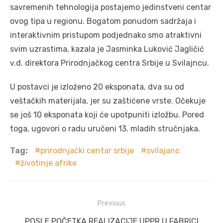
savremenih tehnologija postajemo jedinstveni centar
ovog tipa u regionu. Bogatom ponudom sadržaja i
interaktivnim pristupom podjednako smo atraktivni
svim uzrastima, kazala je Jasminka Luković Jagličić
v.d. direktora Prirodnjačkog centra Srbije u Svilajncu.
U postavci je izloženo 20 eksponata, dva su od
veštačkih materijala, jer su zaštićene vrste. Očekuje
se još 10 eksponata koji će upotpuniti izložbu. Pored
toga, ugovori o radu uručeni 13. mladih stručnjaka.
Tag:
prirodnjački centar srbije
svilajanc
životinje afrike
Post
Previous
navigation
Previous
POSLE POČETKA REALIZACIJE UPPR U FABRICI