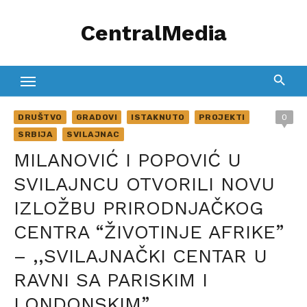
Skip
CentralMedia
to
content
DRUŠTVO
GRADOVI
ISTAKNUTO
PROJEKTI
0
SRBIJA
SVILAJNAC
MILANOVIĆ I POPOVIĆ U
SVILAJNCU OTVORILI NOVU
IZLOŽBU PRIRODNJAČKOG
CENTRA “ŽIVOTINJE AFRIKE”
– ,,SVILAJNAČKI CENTAR U
RAVNI SA PARISKIM I
LONDONSKIM”