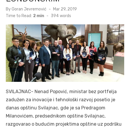
Posted
By
Goran Jevremović
Mar 29, 2019
on
Time to Read:
2 min
-
394
words
SVILAJNAC- Nenad Popović, ministar bez portfelja
zadužen za inovacije i tehnološki razvoj posetio je
danas opštinu Svilajnac, gde je sa Predragom
Milanovićem, predsednikom opštine Svilajnac,
razgovarao o budućim projektima opštine uz podršku