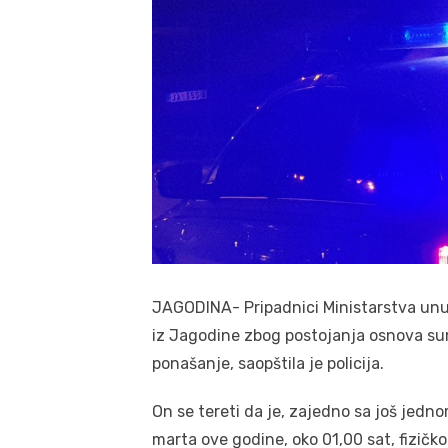
JAGODINA- Pripadnici Ministarstva unutr
iz Jagodine zbog postojanja osnova sumn
ponašanje, saopštila je policija.
On se tereti da je, zajedno sa još jedn
marta ove godine, oko 01,00 sat, fizičk