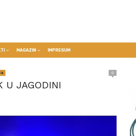
TI
MAGAZIN
IMPRESUM
JA
0
 U JAGODINI