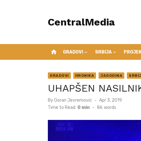
Skip
to
CentralMedia
content
home
GRADOVI
SRBIJA
PROJEK
GRADOVI
HRONIKA
JAGODINA
SRBI
UHAPŠEN NASILNIK
Posted
By
Goran Jevremović
Apr 3, 2019
on
Time to Read:
0 min
-
86
words