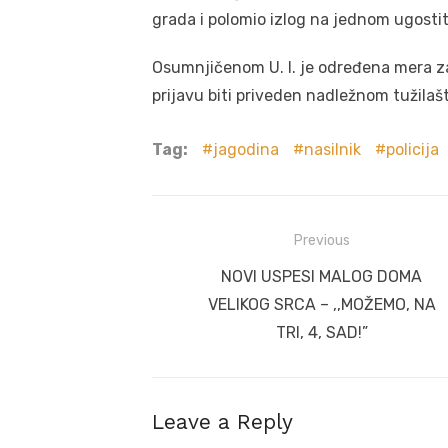
grada i polomio izlog na jednom ugosti
Osumnjičenom U. I. je određena mera za
prijavu biti priveden nadležnom tužilaš
Tag:
jagodina
nasilnik
policija
Post
Previous
navigation
Previous
NOVI USPESI MALOG DOMA
post:
VELIKOG SRCA – ,,MOŽEMO, NA
TRI, 4, SAD!”
Leave a Reply