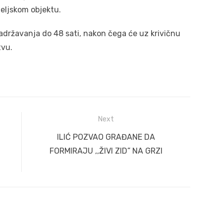
teljskom objektu.
državanja do 48 sati, nakon čega će uz krivičnu
tvu.
Next
Next
ILIĆ POZVAO GRAĐANE DA
post:
FORMIRAJU ,,ŽIVI ZID” NA GRZI