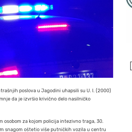
ašnjih poslova u Jagodini uhapsili su U. I. (2000)
je da je izvršio krivično delo nasilničko
om osobom za kojom policija intezivno traga, 30.
om snagom oštetio više putničkih vozila u centru