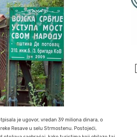
sala je ugovor, vredan 39 miliona dinara, o
reke Resave u selu Strmostenu. Postojeći,
 otežava saobraćaj, kako turistima koji obilaze taj