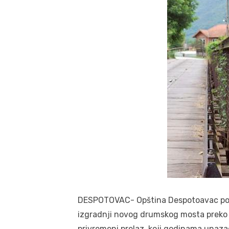
DESPOTOVAC- Opština Despotoavac potpi
izgradnji novog drumskog mosta preko 
privremeni prelaz, koji godinama unazad