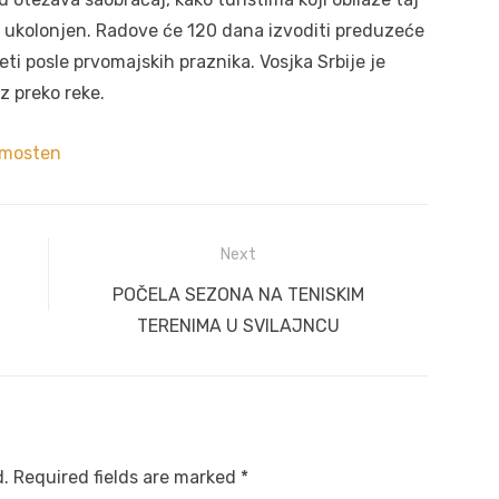
će ukolonjen. Radove će 120 dana izvoditi preduzeće
i posle prvomajskih praznika. Vosjka Srbije je
z preko reke.
rmosten
Next
Next
POČELA SEZONA NA TENISKIM
post:
TERENIMA U SVILAJNCU
d.
Required fields are marked
*