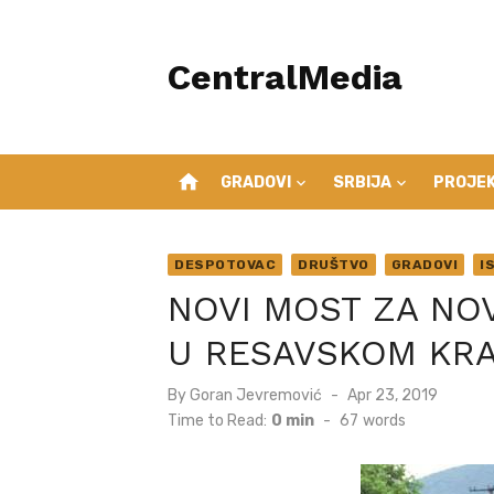
Skip
to
CentralMedia
content
home
GRADOVI
SRBIJA
PROJEK
DESPOTOVAC
DRUŠTVO
GRADOVI
I
NOVI MOST ZA NO
U RESAVSKOM KR
Posted
By
Goran Jevremović
Apr 23, 2019
on
Time to Read:
0 min
-
67
words