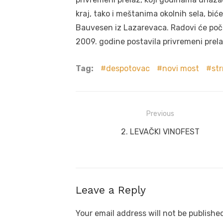
kraj, tako i meštanima okolnih sela, bi
Bauvesen iz Lazarevaca. Radovi će počet
2009. godine postavila privremeni prela
Tag:
despotovac
novi most
st
Post
Previous
navigation
Previous
2. LEVAČKI VINOFEST
post:
Leave a Reply
Your email address will not be publishe