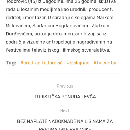
Todorović (43) iz Jagodine, ima 25 godina iskustva
rada u lokalnim medijima kao urednik, producent,
reditelj i montažer. U saradnji s kolegama Markom
Mirkovićem, Slađanom Bogdanovićem i Zlatkom
Đurđevićem, autor je dokumentarnih zapisa iz
područja vizuelne antropologije nagrađivanih na
festivalima televizijskog i filmskog stvaralaštva.
Tag:
predrag todorović
svilajnac
tv centar
Post
Previous
navigation
Previous
TURISTIČKA PONUDA LEVČA
post:
Next
Next
BEZ NAPLATE NADOKNADE NA LISINAMA ZA
post:
PRVOMAJSKE PRAZNIKE