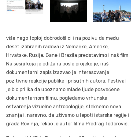
više nego toploj dobrodošlici i na pozivu da među
deset izabranih radova iz Nemačke, Amerike,
Hrvatske, Rusije, Gane i Brazila predstavimo i naš film.
Na sesiji koja je održana posle projekcije, naš
dokumentarni zapis izazvao je interesovanje i
pozitivne reakcije publike i prisutnih autora. Festival
je bio prilika da upoznamo mlade ljude posvećene
dokumentarnom filmu, pogledamo vrhunska
ostvarenja vizuelne antropologije, steknemo nova
znanja i, naravno, da uživamo u lepoti istarske regije i
grada Rovinja, rekao je autor filma Predrag Todorović.