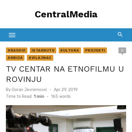
Skip
CentralMedia
to
content
GRADOVI
ISTAKNUTO
KULTURA
PROJEKTI
0
SRBIJA
SVILAJNAC
TV CENTAR NA ETNOFILMU U
ROVINJU
Posted
By
Goran Jevremović
Apr 29, 2019
on
Time to Read:
1 min
-
165
words