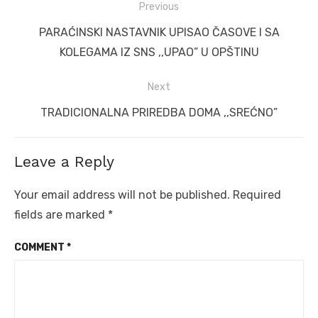
Post
Previous
navigation
Previous
PARAĆINSKI NASTAVNIK UPISAO ČASOVE I SA
post:
KOLEGAMA IZ SNS ,,UPAO” U OPŠTINU
Next
Next
TRADICIONALNA PRIREDBA DOMA ,,SREĆNO”
post:
Leave a Reply
Your email address will not be published.
Required
fields are marked
*
COMMENT
*