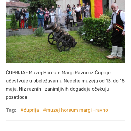
ĆUPRIJA- Muzej Horeum Margi Ravno iz Ćuprije
učestvuje u obeležavanju Nedelje muzeja od 13. do 18
maja. Niz raznih i zanimljivih događaja očekuju
posetioce
Tag:
ćuprija
muzej horeum margi -ravno