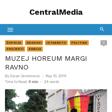
Skip
CentralMedia
to
content
ĆUPRIJA
GRADOVI
ISTAKNUTO
POLITIKA
0
PROJEKTI
SRBIJA
MUZEJ HOREUM MARGI
RAVNO
Posted
By
Goran Jevremović
May 10, 2019
on
Time to Read:
0 min
-
24
words