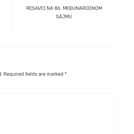
Next
G
RESAVCI NA 86. MEĐUNARODNOM
post:
SAJMU
d.
Required fields are marked
*