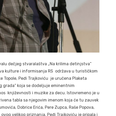
u dečjeg stvaralaštva „Na krilima detinjstva“
va kulture i informisanja RS održava u turističkom
e Topole, Peđi Trajkoviću je uručena Plaketa
 grada“ koja se dodeljuje eminentnim
os književnosti i muzike za decu. Istovremeno je u
rivena tabla sa njegovim imenom koja će tu zauvek
šumovića, Dobrice Erića, Pere Zupca, Raše Popova,
og velikog priznanja. Peđi Trajkoviću je pripala i