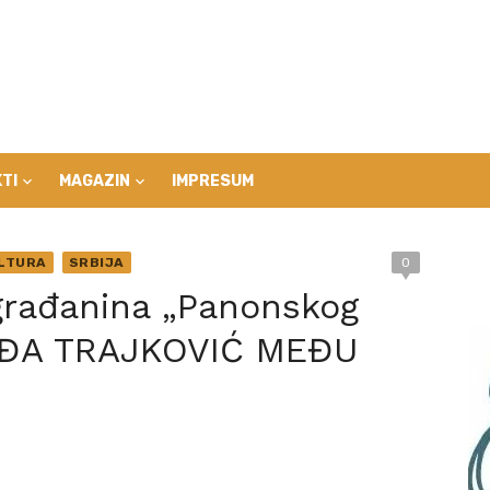
TI
MAGAZIN
IMPRESUM
LTURA
SRBIJA
0
građanina „Panonskog
PEĐA TRAJKOVIĆ MEĐU