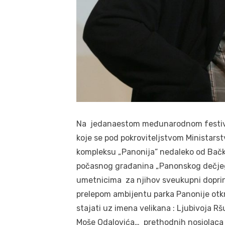
Na jedanaestom međunarodnom festival
koje se pod pokroviteljstvom Ministarst
kompleksu „Panonija“ nedaleko od Bačk
počasnog građanina „Panonskog dečjeg
umetnicima za njihov sveukupni doprin
prelepom ambijentu parka Panonije otk
stajati uz imena velikana : Ljubivoja R
Moše Odalovića… prethodnih nosiolaca ov