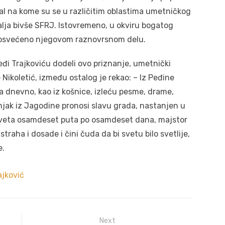
val na kome su se u različitim oblastima umetničkog
lja bivše SFRJ. Istovremeno, u okviru bogatog
 posvećeno njegovom raznovrsnom delu.
đi Trajkoviću dodeli ovo priznanje, umetnički
e Nikoletić, između ostalog je rekao: – Iz Peđine
 dnevno, kao iz košnice, izleću pesme, drame,
obnjak iz Jagodine pronosi slavu grada, nastanjen u
sveta osamdeset puta po osamdeset dana, majstor
traha i dosade i čini čuda da bi svetu bilo svetlije,
e.
ajković
Next