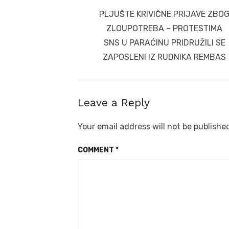
navigation
Previous
PLJUŠTE KRIVIČNE PRIJAVE ZBO
post:
ZLOUPOTREBA – PROTESTIMA
SNS U PARAĆINU PRIDRUŽILI SE
ZAPOSLENI IZ RUDNIKA REMBAS
Leave a Reply
Your email address will not be publishe
COMMENT
*