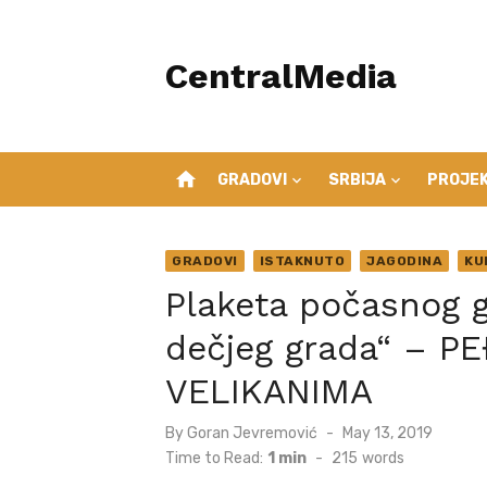
Skip
to
CentralMedia
content
home
GRADOVI
SRBIJA
PROJEK
GRADOVI
ISTAKNUTO
JAGODINA
KU
Plaketa počasnog 
dečjeg grada“ – 
VELIKANIMA
Posted
By
Goran Jevremović
May 13, 2019
on
Time to Read:
1 min
-
215
words