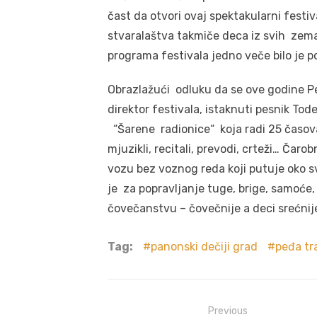
čast da otvori ovaj spektakularni festi
stvaralaštva takmiče deca iz svih zema
programa festivala jedno veče bilo je
Obrazlažući odluku da se ove godine Pe
direktor festivala, istaknuti pesnik Tod
“Šarene radionice“ koja radi 25 časova
mjuzikli, recitali, prevodi, crteži… Čar
vozu bez voznog reda koji putuje oko 
je za popravljanje tuge, brige, samoće, s
čovečanstvu – čovečnije a deci srećnij
Tag:
panonski dečiji grad
peđa tr
Post
Previous