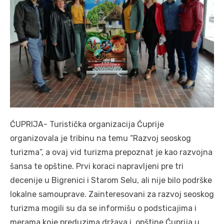
ĆUPRIJA- Turistička organizacija Ćuprije
organizovala je tribinu na temu “Razvoj seoskog
turizma”, a ovaj vid turizma prepoznat je kao razvojna
šansa te opštine. Prvi koraci napravljeni pre tri
decenije u Bigrenici i Starom Selu, ali nije bilo podrške
lokalne samouprave. Zainteresovani za razvoj seoskog
turizma mogili su da se informišu o podsticajima i
merama koje preduzima država i opštine Ćuprija u