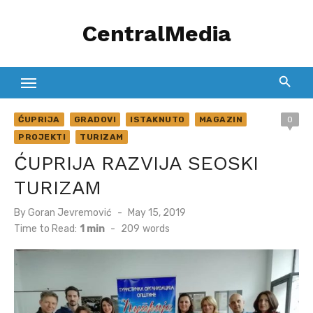
Skip
CentralMedia
to
content
ĆUPRIJA
GRADOVI
ISTAKNUTO
MAGAZIN
0
PROJEKTI
TURIZAM
ĆUPRIJA RAZVIJA SEOSKI
TURIZAM
Posted
By
Goran Jevremović
May 15, 2019
on
Time to Read:
1 min
-
209
words