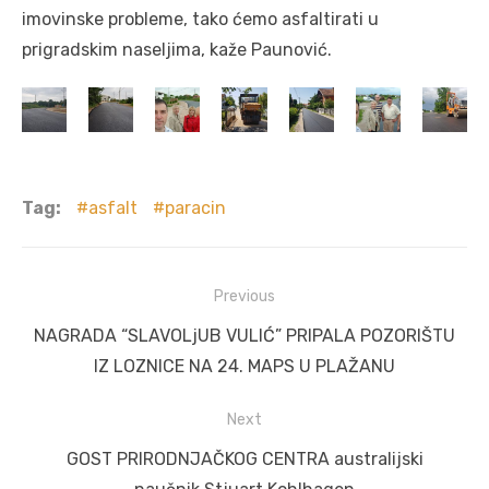
imovinske probleme, tako ćemo asfaltirati u
prigradskim naseljima, kaže Paunović.
Tag:
asfalt
paracin
Post
Previous
navigation
Previous
NAGRADA “SLAVOLjUB VULIĆ” PRIPALA POZORIŠTU
post:
IZ LOZNICE NA 24. MAPS U PLAŽANU
Next
Next
GOST PRIRODNJAČKOG CENTRA australijski
post: