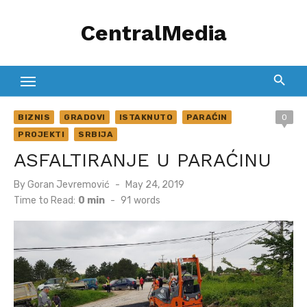
Skip
CentralMedia
to
content
BIZNIS
GRADOVI
ISTAKNUTO
PARAĆIN
0
PROJEKTI
SRBIJA
ASFALTIRANJE U PARAĆINU
Posted
By
Goran Jevremović
May 24, 2019
on
Time to Read:
0 min
-
91
words