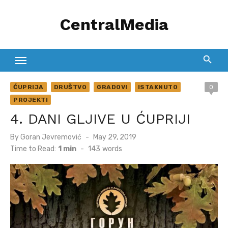
Skip
CentralMedia
to
content
ĆUPRIJA
DRUŠTVO
GRADOVI
ISTAKNUTO
0
PROJEKTI
4. DANI GLJIVE U ĆUPRIJI
Posted
By
Goran Jevremović
May 29, 2019
on
Time to Read:
1 min
-
143
words