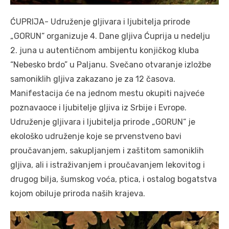
ĆUPRIJA- Udruženje gljivara i ljubitelja prirode
„GORUN“ organizuje 4. Dane gljiva Ćuprija u nedelju
2. juna u autentičnom ambijentu konjičkog kluba
“Nebesko brdo” u Paljanu. Svečano otvaranje izložbe
samoniklih gljiva zakazano je za 12 časova.
Manifestacija će na jednom mestu okupiti najveće
poznavaoce i ljubitelje gljiva iz Srbije i Evrope.
Udruženje gljivara i ljubitelja prirode „GORUN“ je
ekološko udruženje koje se prvenstveno bavi
proučavanjem, sakupljanjem i zaštitom samoniklih
gljiva, ali i istraživanjem i proučavanjem lekovitog i
drugog bilja, šumskog voća, ptica, i ostalog bogatstva
kojom obiluje priroda naših krajeva.