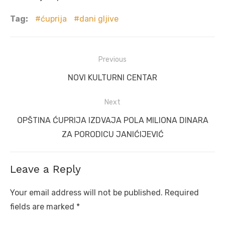
Tag:
ćuprija
dani gljive
Post
Previous
navigation
Previous
NOVI KULTURNI CENTAR
post:
Next
Next
OPŠTINA ĆUPRIJA IZDVAJA POLA MILIONA DINARA
post:
ZA PORODICU JANIĆIJEVIĆ
Leave a Reply
Your email address will not be published.
Required
fields are marked
*