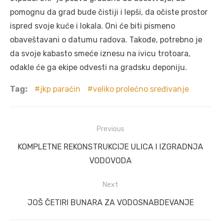
pomognu da grad bude čistiji i lepši, da očiste prostor
ispred svoje kuće i lokala. Oni će biti pismeno
obaveštavani o datumu radova. Takođe, potrebno je
da svoje kabasto smeće iznesu na ivicu trotoara,
odakle će ga ekipe odvesti na gradsku deponiju.
Tag:
jkp paraćin
veliko prolećno sređivanje
Post
Previous
navigation
Previous
KOMPLETNE REKONSTRUKCIJE ULICA I IZGRADNJA
post:
VODOVODA
Next
Next
JOŠ ČETIRI BUNARA ZA VODOSNABDEVANJE
post: