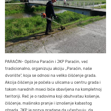
PARAĆIN- Opština Paraćin i JKP Paraćin, već
tradicionalno, organizuju akciju „Paraćin, naše
dvorište“, koja se odnosi na veliko čišćenje grada.
Akcija čišćenja je počela u ulicama u centru grada i
tokom narednih mseci biće obavljena na kompletnoj
teritoriji. Reč je o radovima koji obuhvatau košenje,
čišćenje, mašinsko pranje i iznošenje kabastog
otpada. JKP je pozva građane da učestvuju, da