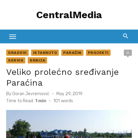
Skip
CentralMedia
to
content
GRADOVI
ISTAKNUTO
PARAĆIN
PROJEKTI
0
SERVIS
SRBIJA
Veliko prolećno sređivanje
Paraćina
Posted
By
Goran Jevremović
May 29, 2019
on
Time to Read:
1 min
-
101
words