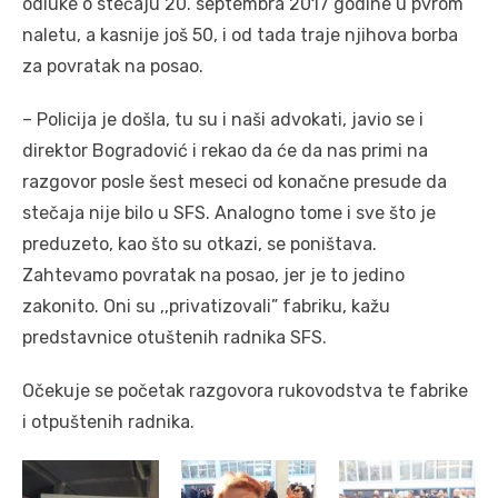
odluke o stečaju 20. septembra 2017 godine u pvrom
naletu, a kasnije još 50, i od tada traje njihova borba
za povratak na posao.
– Policija je došla, tu su i naši advokati, javio se i
direktor Bogradović i rekao da će da nas primi na
razgovor posle šest meseci od konačne presude da
stečaja nije bilo u SFS. Analogno tome i sve što je
preduzeto, kao što su otkazi, se poništava.
Zahtevamo povratak na posao, jer je to jedino
zakonito. Oni su ,,privatizovali” fabriku, kažu
predstavnice otuštenih radnika SFS.
Očekuje se početak razgovora rukovodstva te fabrike
i otpuštenih radnika.