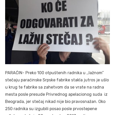
PARAĆIN- Preko 100 otpuštenih radnika u ,,lažnom”
stečaju paraćinske Srpske fabrike stakla jutros je ušlo
u krug te fabrike sa zahetvom da se vrate na radna
mesta posle presude Privrednog apelacionog suda iz
Beograda, jer stečaj nikad nije bio pravosnažan. Oko
250 radnika su izgubili posao posle prvostepene