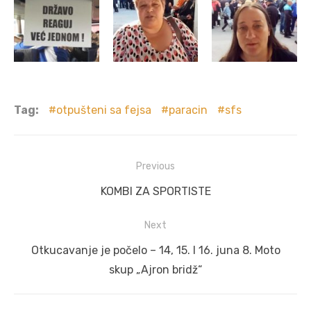
Tag:
otpušteni sa fejsa
paracin
sfs
Post
Previous
navigation
Previous
KOMBI ZA SPORTISTE
post:
Next
Next
Otkucavanje je počelo – 14, 15. I 16. juna 8. Moto
post:
skup „Ajron bridž“