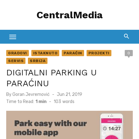
Skip
CentralMedia
to
content
GRADOVI
ISTAKNUTO
PARAĆIN
PROJEKTI
0
SERVIS
SRBIJA
DIGITALNI PARKING U
PARAĆINU
Posted
By
Goran Jevremović
Jun 21, 2019
on
Time to Read:
1 min
-
103
words