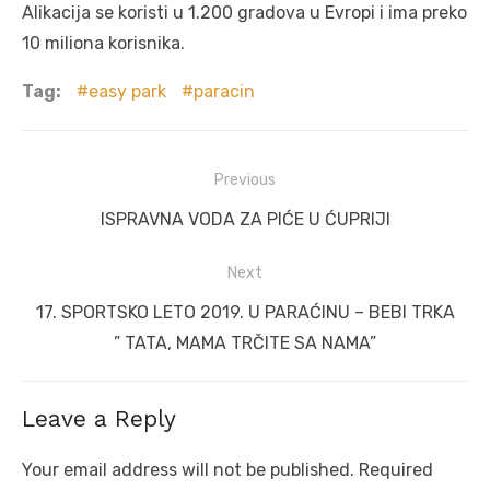
Alikacija se koristi u 1.200 gradova u Evropi i ima preko
10 miliona korisnika.
Tag:
easy park
paracin
Post
Previous
navigation
Previous
ISPRAVNA VODA ZA PIĆE U ĆUPRIJI
post:
Next
Next
17. SPORTSKO LETO 2019. U PARAĆINU – BEBI TRKA
post:
” TATA, MAMA TRČITE SA NAMA”
Leave a Reply
Your email address will not be published.
Required