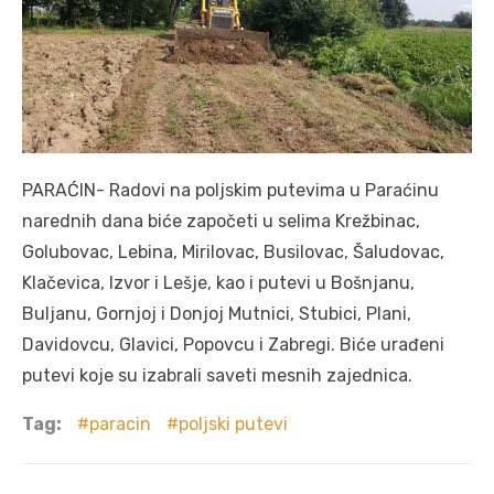
PARAĆIN- Radovi na poljskim putevima u Paraćinu
narednih dana biće započeti u selima Krežbinac,
Golubovac, Lebina, Mirilovac, Busilovac, Šaludovac,
Klačevica, Izvor i Lešje, kao i putevi u Bošnjanu,
Buljanu, Gornjoj i Donjoj Mutnici, Stubici, Plani,
Davidovcu, Glavici, Popovcu i Zabregi. Biće urađeni
putevi koje su izabrali saveti mesnih zajednica.
Tag:
paracin
poljski putevi