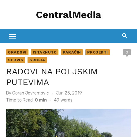
Skip
CentralMedia
to
content
GRADOVI
ISTAKNUTO
PARAĆIN
PROJEKTI
0
SERVIS
SRBIJA
RADOVI NA POLJSKIM
PUTEVIMA
Posted
By
Goran Jevremović
Jun 25, 2019
on
Time to Read:
0 min
-
49
words