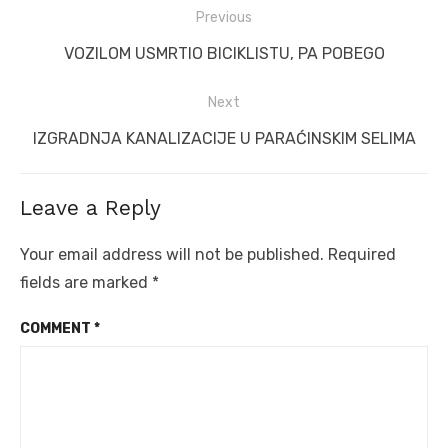
Post
Previous
navigation
Previous
VOZILOM USMRTIO BICIKLISTU, PA POBEGO
post:
Next
Next
IZGRADNJA KANALIZACIJE U PARAĆINSKIM SELIMA
post:
Leave a Reply
Your email address will not be published.
Required
fields are marked
*
COMMENT
*